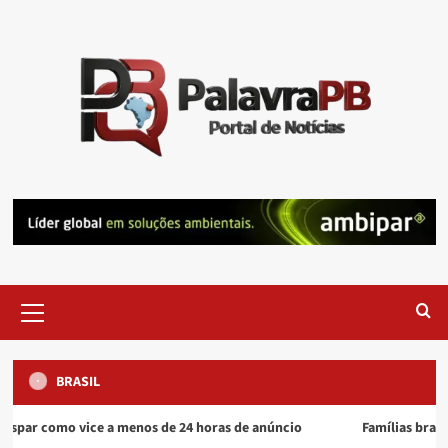
Skip
to
content
Primary
Menu
BRASIL
Paraíba
Últimas Notícias
 vice a menos de 24 horas de anúncio
Famílias brasileiras perde
Maria, José e João: veja os nomes mais comuns