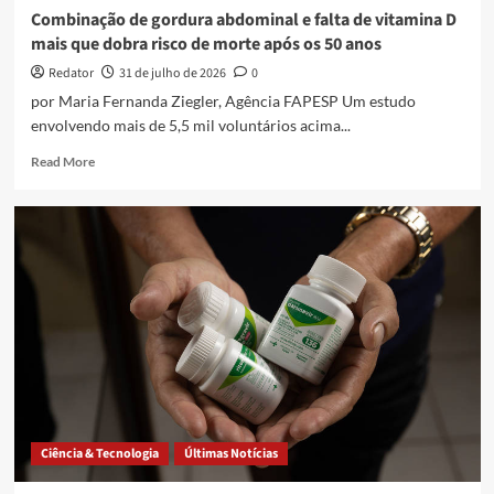
o
Combinação de gordura abdominal e falta de vitamina D
modelo
mais que dobra risco de morte após os 50 anos
mais
perigoso
Redator
31 de julho de 2026
0
do
por Maria Fernanda Ziegler, Agência FAPESP Um estudo
mundo
envolvendo mais de 5,5 mil voluntários acima...
Read
Read More
more
about
Combinação
de
gordura
abdominal
e
falta
de
vitamina
D
mais
que
dobra
Ciência & Tecnologia
Últimas Notícias
risco
de