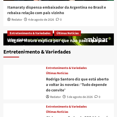
Itamaraty dispensa embaixador da Argentina no Brasil e
rebaixa relação com país vizinho
Redator
4 de agosto de 2026
0
Entretenimento & Variedades
Últimas Notícias
Wagner Moura explica por que não participa mais
de novelas
Entretenimento & Variedades
Redator
5 de agosto de 2026
0
Entretenimento & Variedades
Últimas Notícias
Rodrigo Santoro diz que está aberto
a voltar às novelas: ‘Tudo depende
do convite’
Redator
5 de agosto de 2026
0
Entretenimento & Variedades
Últimas Notícias