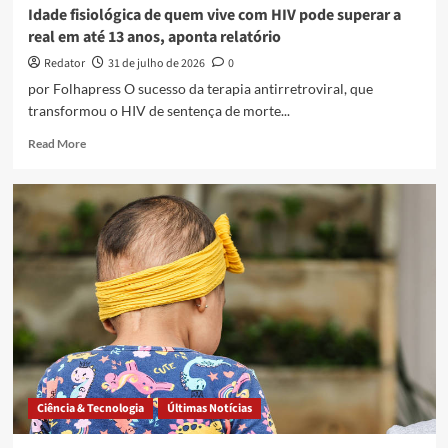
Idade fisiológica de quem vive com HIV pode superar a
morte
real em até 13 anos, aponta relatório
após
os
Redator
31 de julho de 2026
0
50
por Folhapress O sucesso da terapia antirretroviral, que
anos
transformou o HIV de sentença de morte...
Read
Read More
more
about
Idade
fisiológica
de
quem
vive
com
HIV
pode
superar
a
real
em
Ciência & Tecnologia
Últimas Notícias
até
13