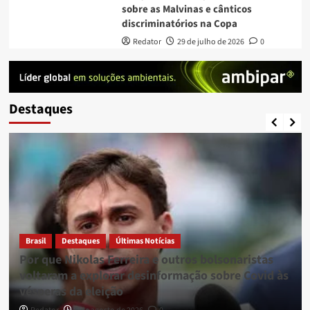
sobre as Malvinas e cânticos
discriminatórios na Copa
Redator
29 de julho de 2026
0
Destaques
Brasil
Destaques
Últimas Notícias
Por que Nikolas Ferreira e outros bolsonaristas
voltaram a explorar desinformação sobre Covid às
vésperas da eleição