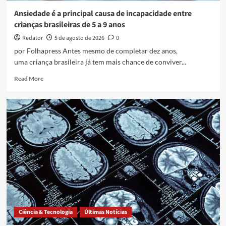
Ansiedade é a principal causa de incapacidade entre
crianças brasileiras de 5 a 9 anos
Redator
5 de agosto de 2026
0
por Folhapress Antes mesmo de completar dez anos,
uma criança brasileira já tem mais chance de conviver...
Read
Read More
more
about
Ansiedade
é
a
principal
causa
de
incapacidade
entre
crianças
brasileiras
de
5
Ciência & Tecnologia
Últimas Notícias
a