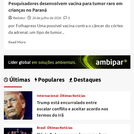
Pesquisadores desenvolvem vacina para tumor raro em
anos,
crianças no Paraná
aponta
relatório
Redator
28 de julho de 2026
0
por Folhapress Uma possível vacina contra o câncer do córtex
da adrenal, um tipo de tumor...
Read
Read More
more
about
Pesquisadores
desenvolvem
vacina
para
Últimas
Populares
Destaques
tumor
raro
em
Internacional
Últimas Notícias
crianças
Trump está encurralado entre
no
escalar conflito e aceitar acordo nos
Paraná
termos do Irã
Brasil
Últimas Notícias