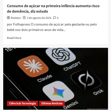
9
Consumo de açúcar na primeira infância aumenta risco
anos
de demência, diz estudo
Redator
2 de agosto de 2026
0
por Folhapress O consumo de açúcar pela gestante ou pelo
bebê nos dois primeiros anos de vida...
Read
Read More
more
about
Consumo
de
açúcar
na
primeira
infância
aumenta
risco
de
demência,
diz
estudo
Ciência & Tecnologia
Últimas Notícias