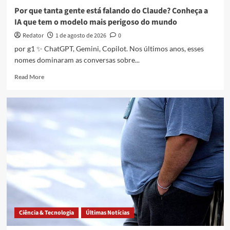
Por que tanta gente está falando do Claude? Conheça a
IA que tem o modelo mais perigoso do mundo
Redator
1 de agosto de 2026
0
por g1 ✨ ChatGPT, Gemini, Copilot. Nos últimos anos, esses
nomes dominaram as conversas sobre...
Read
Read More
more
about
Por
que
tanta
gente
está
falando
do
Claude?
Conheça
a
IA
que
Ciência & Tecnologia
Últimas Notícias
tem