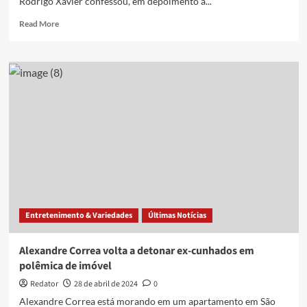
Rodrigo Xavier confessou, em depoimento à...
Read
Read More
more
about
Em
depoimento,
irmão
do
ex-
marido
de
Raquel
Cattani
confessa
ter
invadido
Entretenimento & Variedades
Últimas Notícias
casa
e
armado
Alexandre Correa volta a detonar ex-cunhados em
emboscada
polêmica de imóvel
para
matar
Redator
28 de abril de 2024
0
vítima
Alexandre Correa está morando em um apartamento em São