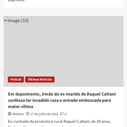
Read More
more
about
Homem
condenado
por
matar
cunhado
é
preso
11
anos
depois
do
crime
Policial
Últimas Notícias
Em depoimento, irmão do ex-marido de Raquel Cattani
confessa ter invadido casa e armado emboscada para
matar vítima
Redator
27 de julho de 2024
0
Ex-cunhado da produtora rural Raquel Cattani, de 26 anos,