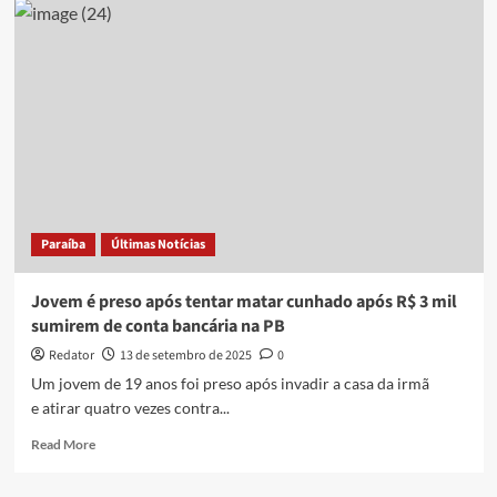
é
preso
após
esfaquear
cunhado
durante
discussão
no
bairro
Santa
Clara,
Paraíba
Últimas Notícias
em
Patos
Jovem é preso após tentar matar cunhado após R$ 3 mil
sumirem de conta bancária na PB
Redator
13 de setembro de 2025
0
Um jovem de 19 anos foi preso após invadir a casa da irmã
e atirar quatro vezes contra...
Read
Read More
more
about