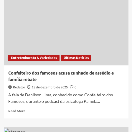
o
tempo
todo’,
diz
Ana
Clara
sobre
tentativa
de
feminicídio
Entretenimento & Variedades
Últimas Notícias
em
que
teve
Confeiteiro dos famosos acusa cunhado de assédio e
mãos
família rebate
decepadas
pelo
Redator
13 de dezembro de 2025
0
cunhado
A fala de Denilson Lima, conhecido como Confeiteiro dos
Famosos, durante o podcast da psicóloga Pamela...
Read
Read More
more
about
Confeiteiro