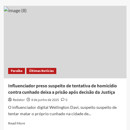
Homem
é
morto
pelo
cunhado
após
desentendimento,
em
João
Pessoa
Paraíba
Últimas Notícias
Influenciador preso suspeito de tentativa de homicídio
contra cunhado deixa a prisão após decisão da Justiça
Redator
8 de junho de 2025
0
O influenciador digital Wellington Davi, suspeito suspeito de
tentar matar o próprio cunhado na cidade de...
Read
Read More
more