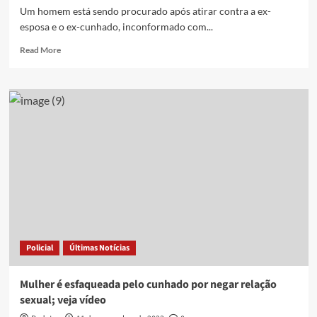
Um homem está sendo procurado após atirar contra a ex-
esposa e o ex-cunhado, inconformado com...
Read
Read More
more
about
Homem
é
procurado
suspeito
de
atirar
em
ex-
esposa
e
ex-
cunhado
Policial
Últimas Notícias
e
sequestrar
filho,
Mulher é esfaqueada pelo cunhado por negar relação
em
sexual; veja vídeo
Campina
Grande