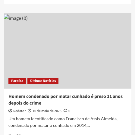
more
about
Influenciador
é
preso
suspeito
de
tentativa
de
homicídio
contra
cunhado,
em Alagoa
Nova
Paraíba
Últimas Notícias
Homem condenado por matar cunhado é preso 11 anos
depois do crime
Redator
10 de maio de 2025
0
Um homem identificado como Francisco de Assis Almeida,
condenado por matar o cunhado em 2014,...
Read