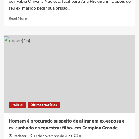
por Fábia Oliveira Não está fácil para Ana Hickmann. Depois de
seu ex-marido pedir sua prisão...
Read
Read More
more
about
Ex-
cunhado
que
salvou
Ana
Hickmann
de
atentado
expõe
dívida
da
artista
Policial
Últimas Notícias
Homem é procurado suspeito de atirar em ex-esposa e
ex-cunhado e sequestrar filho, em Campina Grande
Redator
17 de novembro de 2023
0