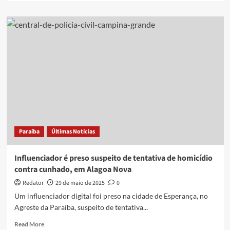
about
Influenciador
preso
suspeito
de
tentativa
de
homicídio
contra
cunhado
deixa
a
prisão
Paraíba
Últimas Notícias
após
decisão
da
Influenciador é preso suspeito de tentativa de homicídio
Justiça
contra cunhado, em Alagoa Nova
Redator
29 de maio de 2025
0
Um influenciador digital foi preso na cidade de Esperança, no
Agreste da Paraíba, suspeito de tentativa...
Read
Read More