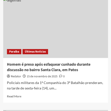
dos
famosos
acusa
cunhado
de
assédio
e
família
rebate
Paraíba
Últimas Notícias
Homem é preso após esfaquear cunhado durante
discussão no bairro Santa Clara, em Patos
Redator
15 de novembro de 2025
0
Policiais militares da 1ª Companhia do 3º Batalhão prenderam,
na tarde de sexta-feira (14), um...
Read
Read More
more
about
Homem