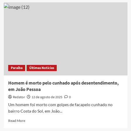
Jovem
é
preso
após
tentar
matar
cunhado
após
R$
3
mil
sumirem
Paraíba
Últimas Notícias
de
conta
bancária
Homem é morto pelo cunhado após desentendimento,
na
em João Pessoa
PB
Redator
12 de agosto de 2025
0
Um homem foi morto com golpes de facapelo cunhado no
bairro Costa do Sol, em João...
Read
Read More
more
about