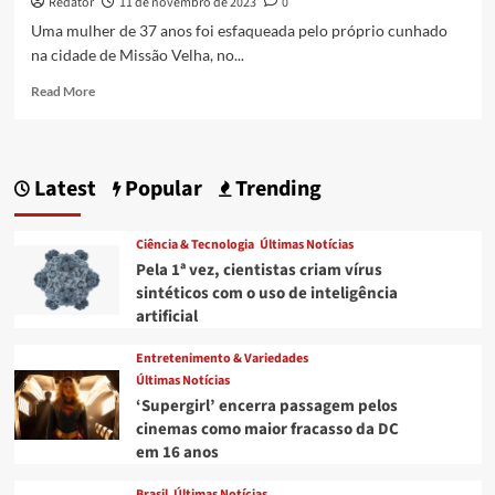
Redator
11 de novembro de 2023
0
Uma mulher de 37 anos foi esfaqueada pelo próprio cunhado
na cidade de Missão Velha, no...
Read
Read More
more
about
Mulher
é
Latest
Popular
Trending
esfaqueada
pelo
cunhado
Ciência & Tecnologia
Últimas Notícias
por
Pela 1ª vez, cientistas criam vírus
negar
sintéticos com o uso de inteligência
relação
artificial
sexual;
veja
Entretenimento & Variedades
vídeo
Últimas Notícias
‘Supergirl’ encerra passagem pelos
cinemas como maior fracasso da DC
em 16 anos
Brasil
Últimas Notícias