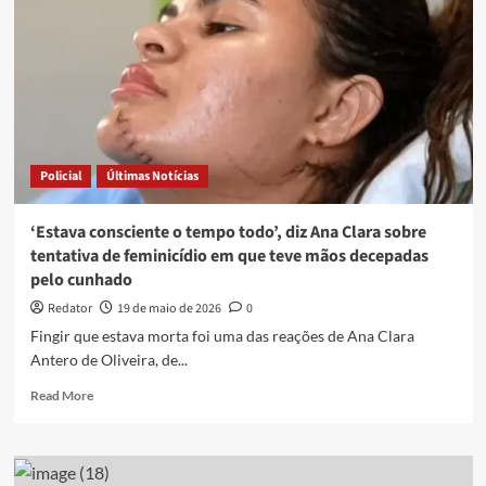
Policial
Últimas Notícias
‘Estava consciente o tempo todo’, diz Ana Clara sobre
tentativa de feminicídio em que teve mãos decepadas
pelo cunhado
Redator
19 de maio de 2026
0
Fingir que estava morta foi uma das reações de Ana Clara
Antero de Oliveira, de...
Read
Read More
more
about
‘Estava
consciente