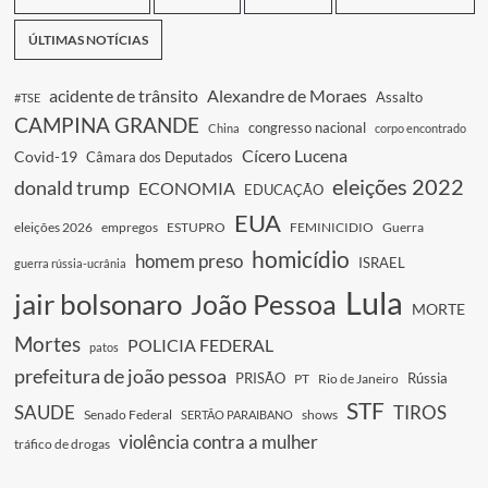
ÚLTIMAS NOTÍCIAS
acidente de trânsito
Alexandre de Moraes
Assalto
#TSE
CAMPINA GRANDE
congresso nacional
China
corpo encontrado
Cícero Lucena
Covid-19
Câmara dos Deputados
eleições 2022
donald trump
ECONOMIA
EDUCAÇÃO
EUA
eleições 2026
empregos
ESTUPRO
FEMINICIDIO
Guerra
homicídio
homem preso
ISRAEL
guerra rússia-ucrânia
Lula
jair bolsonaro
João Pessoa
MORTE
Mortes
POLICIA FEDERAL
patos
prefeitura de joão pessoa
PRISÃO
Rússia
PT
Rio de Janeiro
STF
SAUDE
TIROS
Senado Federal
shows
SERTÃO PARAIBANO
violência contra a mulher
tráfico de drogas