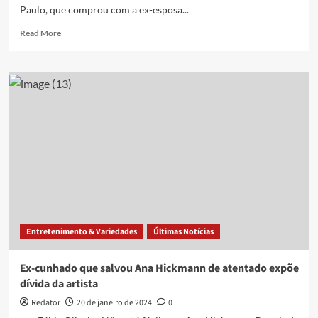
Paulo, que comprou com a ex-esposa...
Read
Read More
more
about
Alexandre
Correa
volta
a
detonar
ex-
cunhados
em
polêmica
de
imóvel
Entretenimento & Variedades
Últimas Notícias
Ex-cunhado que salvou Ana Hickmann de atentado expõe
dívida da artista
Redator
20 de janeiro de 2024
0