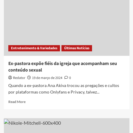
Entretenimento & Variedades
Últimas Notícias
Ex-pastora expõe fiéis da igreja que acompanham seu
conteúdo sexual
Redator
19 de março de 2024
0
Quando a ex-pastora Ana Akiva trocou as pregações e cultos
por plataformas como Onlyfans e Privacy, talvez...
Read
Read More
more
about
Ex-
pastora
expõe