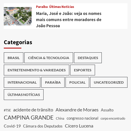
Paraíba
Últimas Notícias
Maria, José e João: veja os nomes
mais comuns entre moradores de
João Pessoa
Categorias
BRASIL
CIÊNCIA & TECNOLOGIA
DESTAQUES
ENTRETENIMENTO & VARIEDADES
ESPORTES
INTERNACIONAL
PARAÍBA
POLICIAL
UNCATEGORIZED
ÚLTIMAS NOTÍCIAS
acidente de trânsito
Alexandre de Moraes
Assalto
#TSE
CAMPINA GRANDE
congresso nacional
China
corpo encontrado
Cícero Lucena
Covid-19
Câmara dos Deputados