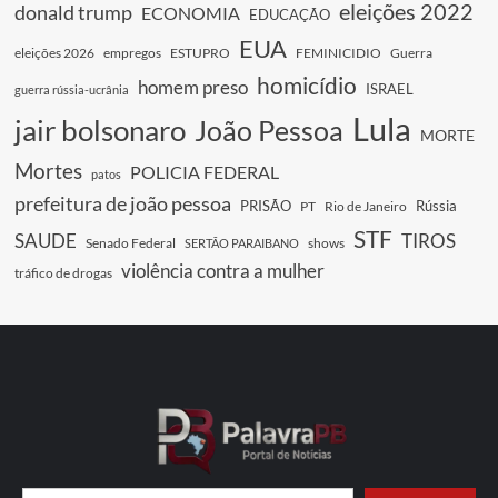
eleições 2022
donald trump
ECONOMIA
EDUCAÇÃO
EUA
eleições 2026
empregos
ESTUPRO
FEMINICIDIO
Guerra
homicídio
homem preso
ISRAEL
guerra rússia-ucrânia
Lula
jair bolsonaro
João Pessoa
MORTE
Mortes
POLICIA FEDERAL
patos
prefeitura de joão pessoa
PRISÃO
Rússia
PT
Rio de Janeiro
STF
SAUDE
TIROS
Senado Federal
shows
SERTÃO PARAIBANO
violência contra a mulher
tráfico de drogas
Digite seu e-mail…