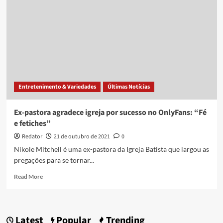
fiéis
da
igreja
que
acompanham
seu
conteúdo
sexual
Entretenimento & Variedades
Últimas Notícias
Ex-pastora agradece igreja por sucesso no OnlyFans: “Fé
e fetiches”
Redator
21 de outubro de 2021
0
Nikole Mitchell é uma ex-pastora da Igreja Batista que largou as
pregações para se tornar...
Read
Read More
more
about
Ex-
pastora
Latest
Popular
Trending
agradece