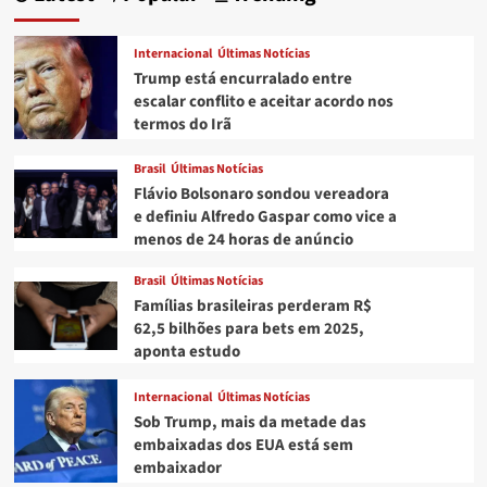
igreja
por
Internacional
Últimas Notícias
sucesso
Trump está encurralado entre
no
escalar conflito e aceitar acordo nos
OnlyFans:
termos do Irã
“Fé
e
fetiches”
Brasil
Últimas Notícias
Flávio Bolsonaro sondou vereadora
e definiu Alfredo Gaspar como vice a
menos de 24 horas de anúncio
Brasil
Últimas Notícias
Famílias brasileiras perderam R$
62,5 bilhões para bets em 2025,
aponta estudo
Internacional
Últimas Notícias
Sob Trump, mais da metade das
embaixadas dos EUA está sem
embaixador