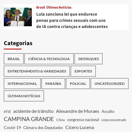
Brasil
Últimas Notícias
Lula sanciona lei que endurece
penas para crimes sexuais com uso
de IA contra crianças e adolescentes
Categorias
BRASIL
CIÊNCIA & TECNOLOGIA
DESTAQUES
ENTRETENIMENTO & VARIEDADES
ESPORTES
INTERNACIONAL
PARAÍBA
POLICIAL
UNCATEGORIZED
ÚLTIMAS NOTÍCIAS
acidente de trânsito
Alexandre de Moraes
Assalto
#TSE
CAMPINA GRANDE
congresso nacional
China
corpo encontrado
Cícero Lucena
Covid-19
Câmara dos Deputados