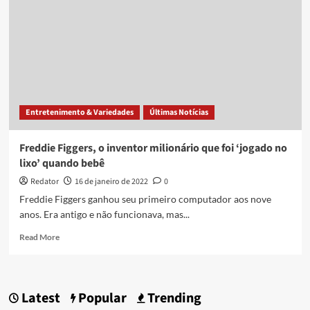
Entretenimento & Variedades
Últimas Notícias
Freddie Figgers, o inventor milionário que foi ‘jogado no
lixo’ quando bebê
Redator
16 de janeiro de 2022
0
Freddie Figgers ganhou seu primeiro computador aos nove
anos. Era antigo e não funcionava, mas...
Read
Read More
more
about
Freddie
Figgers,
Latest
Popular
Trending
o