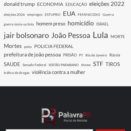
eleições 2022
donald trump
ECONOMIA
EDUCAÇÃO
EUA
eleições 2026
empregos
ESTUPRO
FEMINICIDIO
Guerra
homicídio
homem preso
ISRAEL
guerra rússia-ucrânia
Lula
jair bolsonaro
João Pessoa
MORTE
Mortes
POLICIA FEDERAL
patos
prefeitura de joão pessoa
PRISÃO
Rússia
PT
Rio de Janeiro
STF
SAUDE
TIROS
Senado Federal
shows
SERTÃO PARAIBANO
violência contra a mulher
tráfico de drogas
Digite seu e-mail…