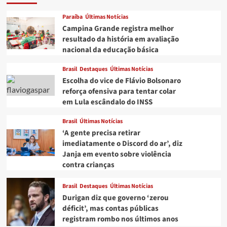
inventor
milionário
Paraíba
Últimas Notícias
que
Campina Grande registra melhor
foi
resultado da história em avaliação
‘jogado
nacional da educação básica
no
lixo’
Brasil
Destaques
Últimas Notícias
quando
Escolha do vice de Flávio Bolsonaro
bebê
reforça ofensiva para tentar colar
em Lula escândalo do INSS
Brasil
Últimas Notícias
‘A gente precisa retirar
imediatamente o Discord do ar’, diz
Janja em evento sobre violência
contra crianças
Brasil
Destaques
Últimas Notícias
Durigan diz que governo ‘zerou
déficit’, mas contas públicas
registram rombo nos últimos anos