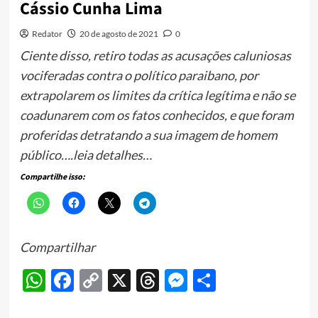
Cássio Cunha Lima
Redator
20 de agosto de 2021
0
Ciente disso, retiro todas as acusações caluniosas
vociferadas contra o político paraibano, por
extrapolarem os limites da crítica legítima e não se
coadunarem com os fatos conhecidos, e que foram
proferidas detratando a sua imagem de homem
público….leia detalhes…
Compartilhe isso:
Compartilhar
WhatsApp
Facebook
Copy
X
Threads
Messenger
Share
Link