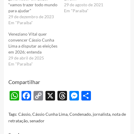
“vamos trazer todo mundo
29 de agosto de 2021
para ajudar”
Em "Paraíba"
29 de dezembro de 2023
Em "Paraíba"
Veneziano Vital quer
convencer Cássio Cunha
Lima a disputar as eleições
em 2026; entenda
29 de abril de 2025
Em "Paraíba"
Compartilhar
WhatsApp
Facebook
Copy
X
Threads
Messenger
Share
Link
Tags:
Cássio
,
Cássio Cunha Lima
,
Condenado
,
jornalista
,
nota de
retratação
,
senador