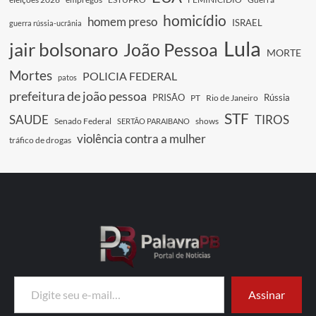
homicídio
homem preso
ISRAEL
guerra rússia-ucrânia
Lula
jair bolsonaro
João Pessoa
MORTE
Mortes
POLICIA FEDERAL
patos
prefeitura de joão pessoa
PRISÃO
Rússia
PT
Rio de Janeiro
STF
SAUDE
TIROS
Senado Federal
shows
SERTÃO PARAIBANO
violência contra a mulher
tráfico de drogas
Digite seu e-mail…
Assinar