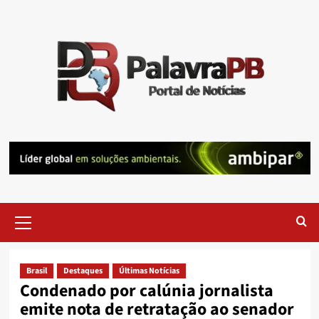
Skip
to
content
Primary
Menu
Brasil
Destaques
Últimas Notícias
Condenado por calúnia jornalista
emite nota de retratação ao senador