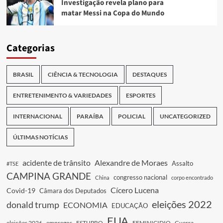
Investigação revela plano para
matar Messi na Copa do Mundo
Categorias
BRASIL
CIÊNCIA & TECNOLOGIA
DESTAQUES
ENTRETENIMENTO & VARIEDADES
ESPORTES
INTERNACIONAL
PARAÍBA
POLICIAL
UNCATEGORIZED
ÚLTIMAS NOTÍCIAS
acidente de trânsito
Alexandre de Moraes
Assalto
#TSE
CAMPINA GRANDE
congresso nacional
China
corpo encontrado
Cícero Lucena
Covid-19
Câmara dos Deputados
eleições 2022
donald trump
ECONOMIA
EDUCAÇÃO
EUA
eleições 2026
empregos
ESTUPRO
FEMINICIDIO
Guerra