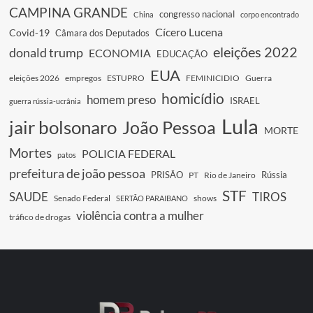
CAMPINA GRANDE
congresso nacional
China
corpo encontrado
Cícero Lucena
Covid-19
Câmara dos Deputados
eleições 2022
donald trump
ECONOMIA
EDUCAÇÃO
EUA
eleições 2026
empregos
ESTUPRO
FEMINICIDIO
Guerra
homicídio
homem preso
ISRAEL
guerra rússia-ucrânia
Lula
jair bolsonaro
João Pessoa
MORTE
Mortes
POLICIA FEDERAL
patos
prefeitura de joão pessoa
PRISÃO
Rússia
PT
Rio de Janeiro
STF
SAUDE
TIROS
Senado Federal
shows
SERTÃO PARAIBANO
violência contra a mulher
tráfico de drogas