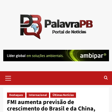
Skip
to
content
Primary
Menu
Destaques
Internacional
Últimas Notícias
FMI aumenta previsão de
crescimento do Brasil e da China,