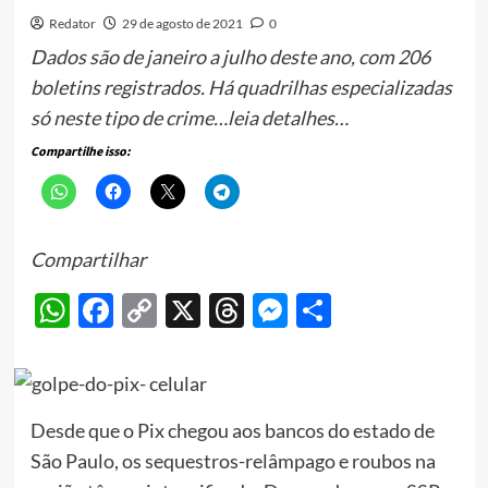
Redator
29 de agosto de 2021
0
Dados são de janeiro a julho deste ano, com 206
boletins registrados. Há quadrilhas especializadas
só neste tipo de crime…leia detalhes…
Compartilhe isso:
Compartilhar
WhatsApp
Facebook
Copy
X
Threads
Messenger
Share
Link
Desde que o Pix chegou aos bancos do estado de
São Paulo, os sequestros-relâmpago e roubos na