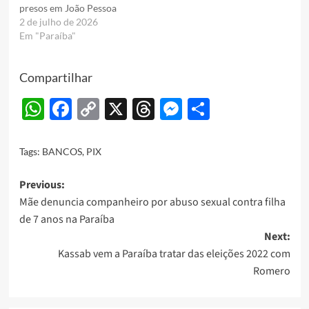
presos em João Pessoa
2 de julho de 2026
Em "Paraíba"
Compartilhar
WhatsApp
Facebook
Copy
X
Threads
Messenger
Share
Link
Tags:
BANCOS
,
PIX
Post
Previous:
Mãe denuncia companheiro por abuso sexual contra filha
navigation
de 7 anos na Paraíba
Next:
Kassab vem a Paraíba tratar das eleições 2022 com
Romero