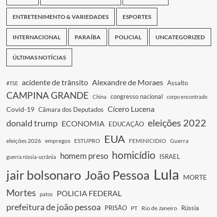
ENTRETENIMENTO & VARIEDADES
ESPORTES
INTERNACIONAL
PARAÍBA
POLICIAL
UNCATEGORIZED
ÚLTIMAS NOTÍCIAS
acidente de trânsito
Alexandre de Moraes
Assalto
#TSE
CAMPINA GRANDE
congresso nacional
China
corpo encontrado
Cícero Lucena
Covid-19
Câmara dos Deputados
eleições 2022
donald trump
ECONOMIA
EDUCAÇÃO
EUA
eleições 2026
empregos
ESTUPRO
FEMINICIDIO
Guerra
homicídio
homem preso
ISRAEL
guerra rússia-ucrânia
Lula
jair bolsonaro
João Pessoa
MORTE
Mortes
POLICIA FEDERAL
patos
prefeitura de joão pessoa
PRISÃO
Rússia
PT
Rio de Janeiro