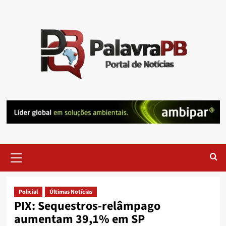
Skip
to
content
Primary
Menu
Policial
Últimas Notícias
PIX: Sequestros-relâmpago
aumentam 39,1% em SP