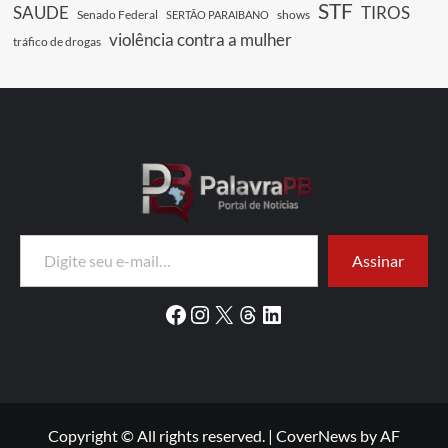
STF
SAUDE
TIROS
Senado Federal
shows
SERTÃO PARAIBANO
violência contra a mulher
tráfico de drogas
Digite seu e-mail…
Assinar
Facebook
Instagram
X
Threads
LinkedIn
Copyright © All rights reserved.
|
CoverNews
by AF