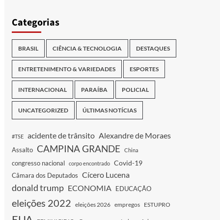
Categorias
BRASIL
CIÊNCIA & TECNOLOGIA
DESTAQUES
ENTRETENIMENTO & VARIEDADES
ESPORTES
INTERNACIONAL
PARAÍBA
POLICIAL
UNCATEGORIZED
ÚLTIMAS NOTÍCIAS
acidente de trânsito
Alexandre de Moraes
#TSE
CAMPINA GRANDE
Assalto
China
Covid-19
congresso nacional
corpo encontrado
Cícero Lucena
Câmara dos Deputados
donald trump
ECONOMIA
EDUCAÇÃO
eleições 2022
eleições 2026
empregos
ESTUPRO
EUA