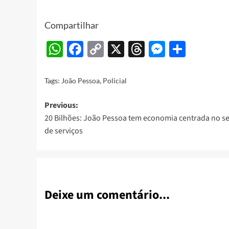
Compartilhar
WhatsApp
Facebook
Copy
X
Threads
Messeng
Share
Link
Tags:
João Pessoa
,
Policial
Post
Previous:
20 Bilhões: João Pessoa tem economia centrada no se
navigation
de serviços
Deixe um comentário...