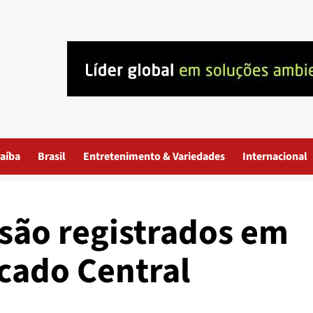
aíba
Brasil
Entretenimento & Variedades
Internacional
 são registrados em
rcado Central