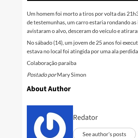
Um homem foi morto a tiros por volta das 21h
de testemunhas, um carro estaria rondando as
avistaram o alvo, desceram do veículo e atirar
No sábado (14), um jovem de 25 anos foi execu
estava no local foi atingida por uma ala perdid
Colaboração paraiba
Postado por
Mary Simon
About Author
Redator
See author's posts