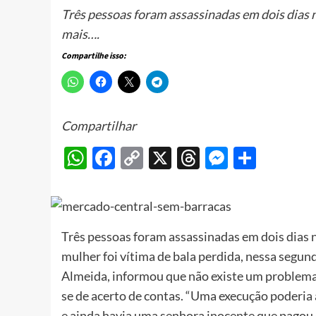
Três pessoas foram assassinadas em dois dias
mais….
Compartilhe isso:
Compartilhar
WhatsApp
Facebook
Copy
X
Threads
Messeng
Share
Link
Três pessoas foram assassinadas em dois dias
mulher foi vítima de bala perdida, nessa segund
Almeida, informou que não existe um problema 
se de acerto de contas. “Uma execução poderia
e ainda havia uma senhora inocente que pagou 