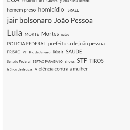
FEMINICIDIO
Guerra
guerra rússia-ucrânia
homicídio
homem preso
ISRAEL
jair bolsonaro
João Pessoa
Lula
Mortes
MORTE
patos
prefeitura de joão pessoa
POLICIA FEDERAL
SAUDE
PRISÃO
Rússia
PT
Rio de Janeiro
STF
TIROS
Senado Federal
shows
SERTÃO PARAIBANO
violência contra a mulher
tráfico de drogas