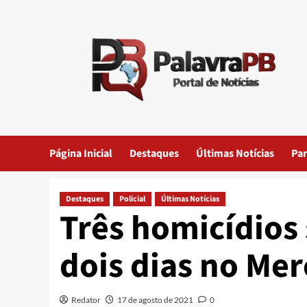
Skip
to
content
Página Inicial
Destaques
Últimas Notícias
Par
Destaques
Policial
Últimas Notícias
Três homicídios
dois dias no Me
Redator
17 de agosto de 2021
0