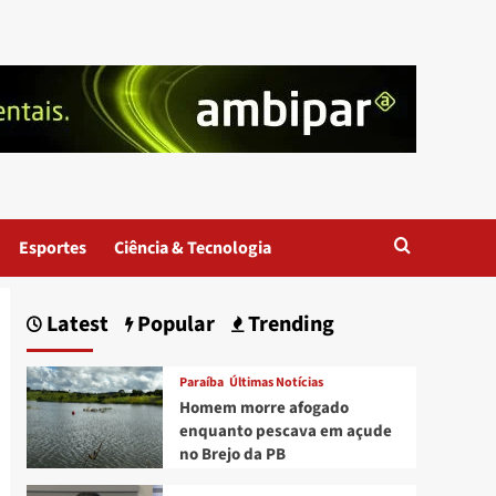
Esportes
Ciência & Tecnologia
Latest
Popular
Trending
Paraíba
Últimas Notícias
Homem morre afogado
enquanto pescava em açude
no Brejo da PB