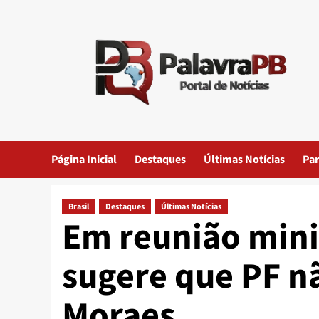
Skip
to
content
Página Inicial
Destaques
Últimas Notícias
Par
Brasil
Destaques
Últimas Notícias
Em reunião mini
sugere que PF n
Moraes