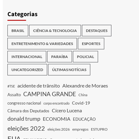
Categorias
BRASIL
CIÊNCIA & TECNOLOGIA
DESTAQUES
ENTRETENIMENTO & VARIEDADES
ESPORTES
INTERNACIONAL
PARAÍBA
POLICIAL
UNCATEGORIZED
ÚLTIMAS NOTÍCIAS
acidente de trânsito
Alexandre de Moraes
#TSE
CAMPINA GRANDE
Assalto
China
Covid-19
congresso nacional
corpo encontrado
Cícero Lucena
Câmara dos Deputados
donald trump
ECONOMIA
EDUCAÇÃO
eleições 2022
eleições 2026
empregos
ESTUPRO
EUA