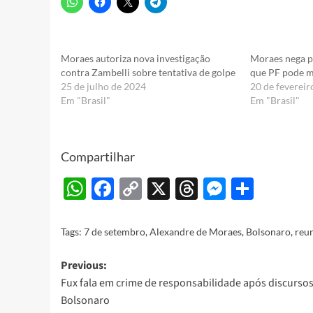
Moraes autoriza nova investigação
Moraes nega p
contra Zambelli sobre tentativa de golpe
que PF pode m
25 de julho de 2024
20 de fevereir
Em "Brasil"
Em "Brasil"
Compartilhar
WhatsApp
Facebook
Copy
X
Threads
Messeng
Share
Link
Tags:
7 de setembro
,
Alexandre de Moraes
,
Bolsonaro
,
reun
Post
Previous:
Fux fala em crime de responsabilidade após discurso
navigation
Bolsonaro