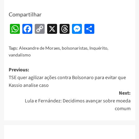
Compartilhar
WhatsApp
Facebook
Copy
X
Threads
Messenger
Share
Link
Tags:
Alexandre de Moraes
,
bolsonaristas
,
Inquérito
,
vandalismo
Post
Previous:
TSE quer agilizar ações contra Bolsonaro para evitar que
navigation
Kassio analise caso
Next:
Lula e Fernández: Decidimos avançar sobre moeda
comum