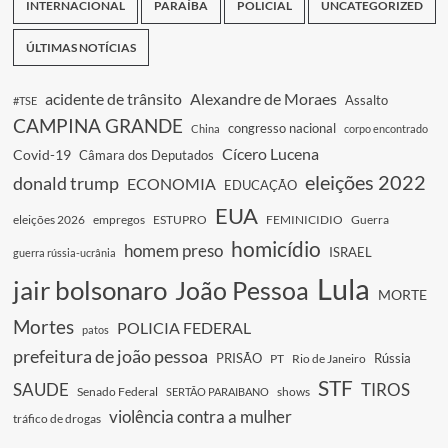
INTERNACIONAL
PARAÍBA
POLICIAL
UNCATEGORIZED
ÚLTIMAS NOTÍCIAS
acidente de trânsito
Alexandre de Moraes
Assalto
#TSE
CAMPINA GRANDE
congresso nacional
China
corpo encontrado
Cícero Lucena
Covid-19
Câmara dos Deputados
eleições 2022
donald trump
ECONOMIA
EDUCAÇÃO
EUA
eleições 2026
empregos
ESTUPRO
FEMINICIDIO
Guerra
homicídio
homem preso
ISRAEL
guerra rússia-ucrânia
Lula
jair bolsonaro
João Pessoa
MORTE
Mortes
POLICIA FEDERAL
patos
prefeitura de joão pessoa
PRISÃO
Rússia
PT
Rio de Janeiro
STF
SAUDE
TIROS
Senado Federal
shows
SERTÃO PARAIBANO
violência contra a mulher
tráfico de drogas