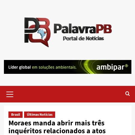
Skip
to
content
Primary
Menu
Brasil
Últimas Notícias
Moraes manda abrir mais três
inquéritos relacionados a atos