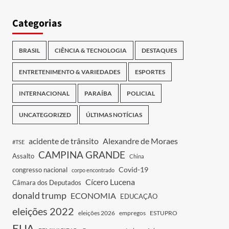
Categorias
BRASIL
CIÊNCIA & TECNOLOGIA
DESTAQUES
ENTRETENIMENTO & VARIEDADES
ESPORTES
INTERNACIONAL
PARAÍBA
POLICIAL
UNCATEGORIZED
ÚLTIMAS NOTÍCIAS
acidente de trânsito
Alexandre de Moraes
#TSE
CAMPINA GRANDE
Assalto
China
Covid-19
congresso nacional
corpo encontrado
Cícero Lucena
Câmara dos Deputados
donald trump
ECONOMIA
EDUCAÇÃO
eleições 2022
eleições 2026
empregos
ESTUPRO
EUA