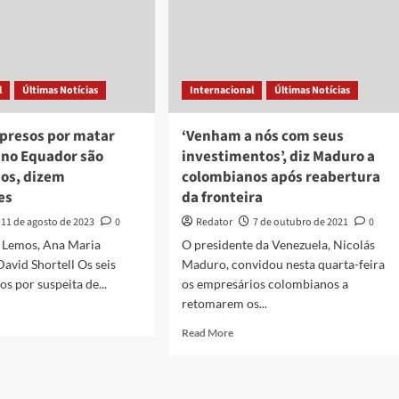
l
Últimas Notícias
Internacional
Últimas Notícias
 presos por matar
‘Venham a nós com seus
 no Equador são
investimentos’, diz Maduro a
os, dizem
colombianos após reabertura
es
da fronteira
11 de agosto de 2023
0
Redator
7 de outubro de 2021
0
 Lemos, Ana Maria
O presidente da Venezuela, Nicolás
David Shortell Os seis
Maduro, convidou nesta quarta-feira
s por suspeita de...
os empresários colombianos a
retomarem os...
d
e
Read
Read More
ut
more
peitos
about
sos
‘Venham
a