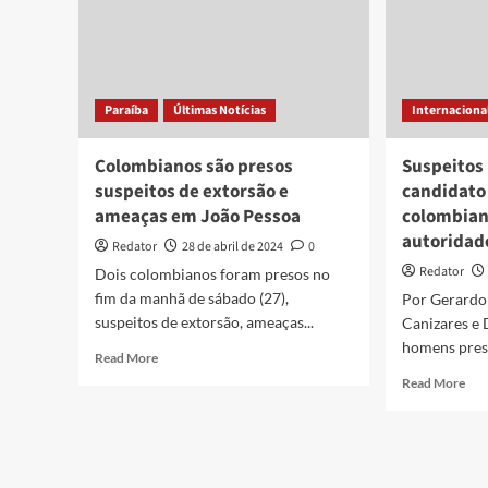
Paraíba
Últimas Notícias
Internaciona
Colombianos são presos
Suspeitos
suspeitos de extorsão e
candidato
ameaças em João Pessoa
colombian
autoridad
Redator
28 de abril de 2024
0
Redator
Dois colombianos foram presos no
fim da manhã de sábado (27),
Por Gerardo
suspeitos de extorsão, ameaças...
Canizares e 
homens preso
Read
Read More
more
Rea
Read More
about
mor
Colombianos
abo
são
Sus
presos
pre
suspeitos
por