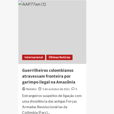
de
mat
extorsão
can
e
no
ameaças
Equ
em
são
João
col
Pessoa
diz
aut
Internacional
Últimas Notícias
Guerrilheiros colombianos
atravessam fronteira por
garimpo ilegal na Amazônia
Redator
5 de outubro de 2021
0
Estrangeiros suspeitos de ligação com
uma dissidência das antigas Forças
Armadas Revolucionárias da
Colômbia (Farc)...