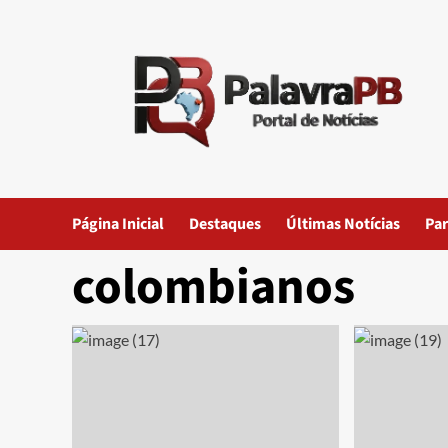
Skip
to
content
Página Inicial
Destaques
Últimas Notícias
Par
colombianos