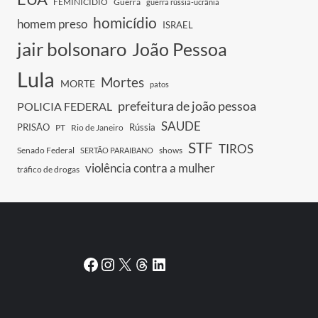
FEMINICIDIO
Guerra
guerra rússia-ucrânia
homicídio
homem preso
ISRAEL
jair bolsonaro
João Pessoa
Lula
Mortes
MORTE
patos
prefeitura de joão pessoa
POLICIA FEDERAL
SAUDE
PRISÃO
Rússia
PT
Rio de Janeiro
STF
TIROS
Senado Federal
shows
SERTÃO PARAIBANO
violência contra a mulher
tráfico de drogas
Facebook
Instagram
X
Threads
LinkedIn