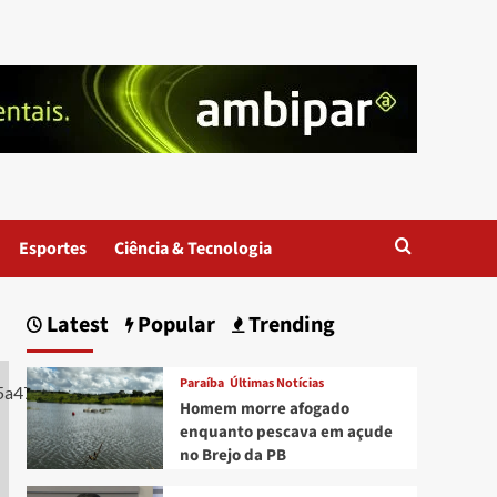
Esportes
Ciência & Tecnologia
Latest
Popular
Trending
Paraíba
Últimas Notícias
Homem morre afogado
enquanto pescava em açude
no Brejo da PB