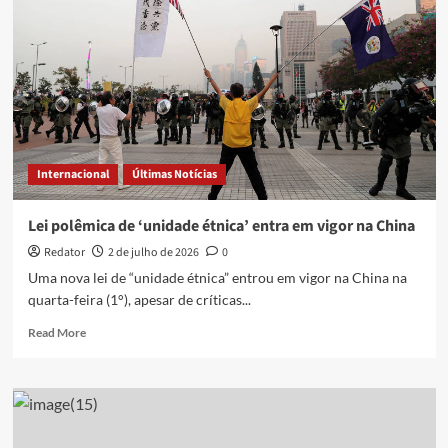
quando
eu
reportava
escondido
do
Estado
Islâmico,
diz
jornalista
Internacional
Últimas Notícias
iraquiano
Lei polêmica de ‘unidade étnica’ entra em vigor na China
Redator
2 de julho de 2026
0
Uma nova lei de “unidade étnica” entrou em vigor na China na
quarta-feira (1°), apesar de críticas...
Read
Read More
more
about
Lei
polêmica
de
‘unidade