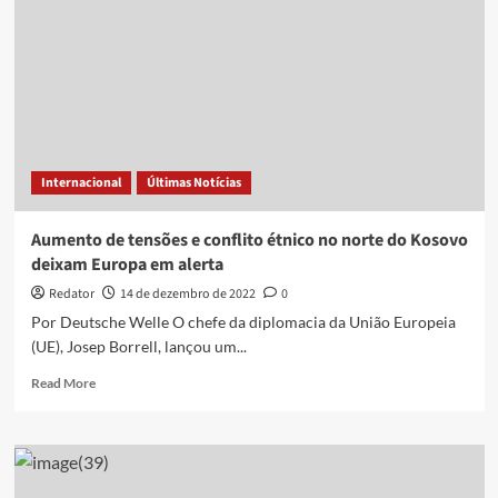
étnica’
entra
em
vigor
na
China
Internacional
Últimas Notícias
Aumento de tensões e conflito étnico no norte do Kosovo
deixam Europa em alerta
Redator
14 de dezembro de 2022
0
Por Deutsche Welle O chefe da diplomacia da União Europeia
(UE), Josep Borrell, lançou um...
Read
Read More
more
about
Aumento
de
tensões