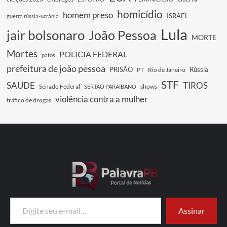
homicídio
homem preso
ISRAEL
guerra rússia-ucrânia
Lula
jair bolsonaro
João Pessoa
MORTE
Mortes
POLICIA FEDERAL
patos
prefeitura de joão pessoa
PRISÃO
Rússia
PT
Rio de Janeiro
STF
SAUDE
TIROS
Senado Federal
shows
SERTÃO PARAIBANO
violência contra a mulher
tráfico de drogas
Digite seu e-mail…
Assinar