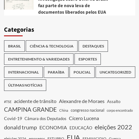
faz parte de nova leva de
documentos liberados pelos EUA
Categorias
BRASIL
CIÊNCIA & TECNOLOGIA
DESTAQUES
ENTRETENIMENTO & VARIEDADES
ESPORTES
INTERNACIONAL
PARAÍBA
POLICIAL
UNCATEGORIZED
ÚLTIMAS NOTÍCIAS
acidente de trânsito
Alexandre de Moraes
Assalto
#TSE
CAMPINA GRANDE
congresso nacional
China
corpo encontrado
Cícero Lucena
Covid-19
Câmara dos Deputados
eleições 2022
donald trump
ECONOMIA
EDUCAÇÃO
EUA
eleições 2026
empregos
ESTUPRO
FEMINICIDIO
Guerra