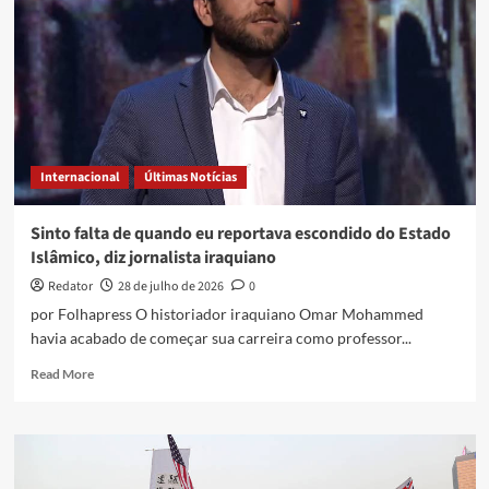
Internacional
Últimas Notícias
Sinto falta de quando eu reportava escondido do Estado
Islâmico, diz jornalista iraquiano
Redator
28 de julho de 2026
0
por Folhapress O historiador iraquiano Omar Mohammed
havia acabado de começar sua carreira como professor...
Read
Read More
more
about
Sinto
falta
de