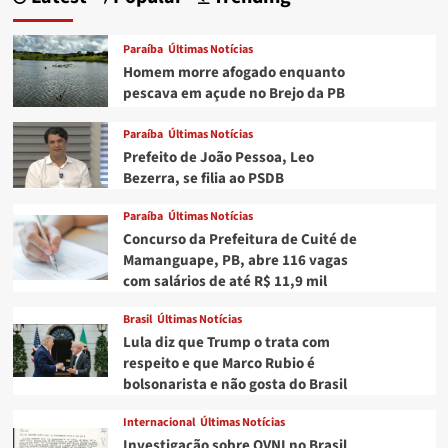
cem
pessoas
morrem
Paraíba
Últimas Notícias
em
Homem morre afogado enquanto
confrontos
pescava em açude no Brejo da PB
étnicos
na
Paraíba
Últimas Notícias
região
de
Prefeito de João Pessoa, Leo
Darfur
Bezerra, se filia ao PSDB
Paraíba
Últimas Notícias
Concurso da Prefeitura de Cuité de
Mamanguape, PB, abre 116 vagas
com salários de até R$ 11,9 mil
Brasil
Últimas Notícias
Lula diz que Trump o trata com
respeito e que Marco Rubio é
bolsonarista e não gosta do Brasil
Internacional
Últimas Notícias
Investigação sobre OVNI no Brasil