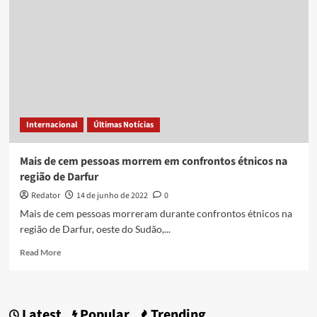
e
conflito
étnico
no
norte
do
Kosovo
deixam
Europa
Internacional
Últimas Notícias
em
alerta
Mais de cem pessoas morrem em confrontos étnicos na
região de Darfur
Redator
14 de junho de 2022
0
Mais de cem pessoas morreram durante confrontos étnicos na
região de Darfur, oeste do Sudão,...
Read
Read More
more
about
Mais
de
Latest
Popular
Trending