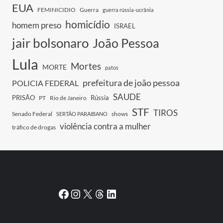
EUA
FEMINICIDIO
Guerra
guerra rússia-ucrânia
homicídio
homem preso
ISRAEL
jair bolsonaro
João Pessoa
Lula
Mortes
MORTE
patos
prefeitura de joão pessoa
POLICIA FEDERAL
SAUDE
PRISÃO
Rússia
PT
Rio de Janeiro
STF
TIROS
Senado Federal
shows
SERTÃO PARAIBANO
violência contra a mulher
tráfico de drogas
Facebook
Instagram
X
Threads
LinkedIn