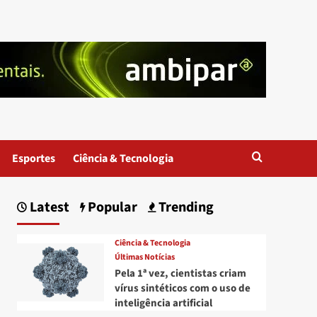
Esportes
Ciência & Tecnologia
Latest
Popular
Trending
Ciência & Tecnologia
Últimas Notícias
Pela 1ª vez, cientistas criam
vírus sintéticos com o uso de
inteligência artificial