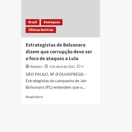
Brasil
Destaques
Últimas Notícias
Estrategistas de Bolsonaro
dizem que corrupção deve ser
o foco de ataques a Lula
Redator
3 de abril de 2022
0
SÃO PAULO, SP (FOLHAPRESS) –
Estrategistas da campanha de Jair
Bolsonaro (PL) entendem que o...
Read
Read More
more
about
Estrategistas
de
Bolsonaro
dizem