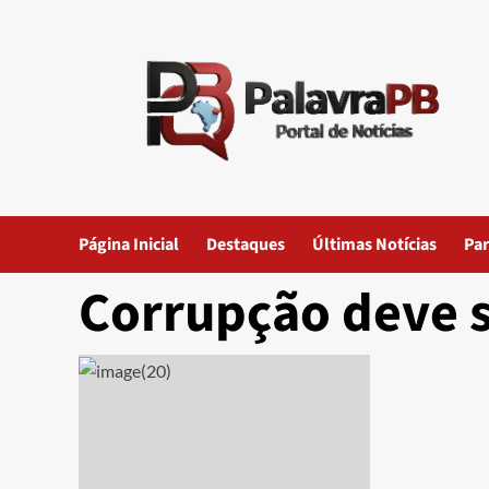
Skip
to
content
Página Inicial
Destaques
Últimas Notícias
Par
Corrupção deve 