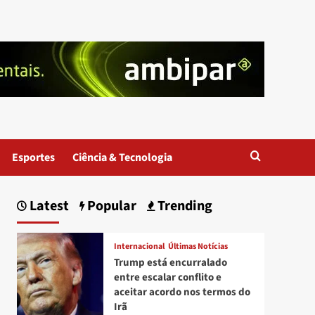
Esportes
Ciência & Tecnologia
Latest
Popular
Trending
Internacional
Últimas Notícias
Trump está encurralado
entre escalar conflito e
aceitar acordo nos termos do
Irã