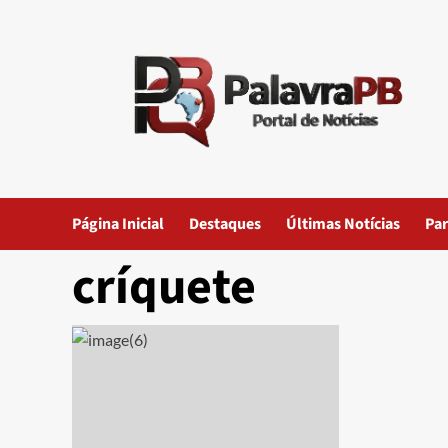
Skip
to
content
Página Inicial
Destaques
Últimas Notícias
Par
críquete