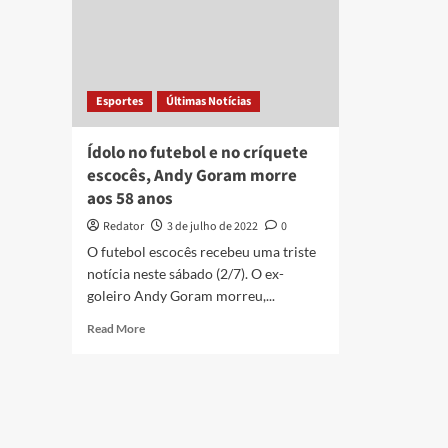
Esportes
Últimas Notícias
Ídolo no futebol e no críquete
escocês, Andy Goram morre
aos 58 anos
Redator
3 de julho de 2022
0
O futebol escocês recebeu uma triste
notícia neste sábado (2/7). O ex-
goleiro Andy Goram morreu,...
Read
Read More
more
about
Ídolo
no
futebol
e