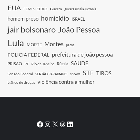
EUA
FEMINICIDIO
Guerra
guerra rússia-ucrânia
homicídio
homem preso
ISRAEL
jair bolsonaro
João Pessoa
Lula
Mortes
MORTE
patos
prefeitura de joão pessoa
POLICIA FEDERAL
SAUDE
PRISÃO
Rússia
PT
Rio de Janeiro
STF
TIROS
Senado Federal
shows
SERTÃO PARAIBANO
violência contra a mulher
tráfico de drogas
Facebook
Instagram
X
Threads
LinkedIn