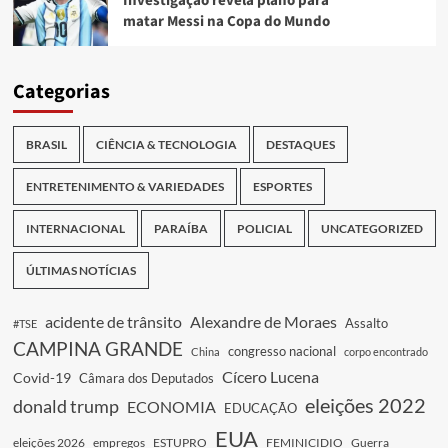
Investigação revela plano para
matar Messi na Copa do Mundo
Categorias
BRASIL
CIÊNCIA & TECNOLOGIA
DESTAQUES
ENTRETENIMENTO & VARIEDADES
ESPORTES
INTERNACIONAL
PARAÍBA
POLICIAL
UNCATEGORIZED
ÚLTIMAS NOTÍCIAS
acidente de trânsito
Alexandre de Moraes
Assalto
#TSE
CAMPINA GRANDE
congresso nacional
China
corpo encontrado
Cícero Lucena
Covid-19
Câmara dos Deputados
eleições 2022
donald trump
ECONOMIA
EDUCAÇÃO
EUA
eleições 2026
empregos
ESTUPRO
FEMINICIDIO
Guerra