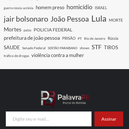
homicídio
homem preso
ISRAEL
guerra rússia-ucrânia
Lula
jair bolsonaro
João Pessoa
MORTE
Mortes
POLICIA FEDERAL
patos
prefeitura de joão pessoa
PRISÃO
Rússia
PT
Rio de Janeiro
STF
SAUDE
TIROS
Senado Federal
shows
SERTÃO PARAIBANO
violência contra a mulher
tráfico de drogas
Digite seu e-mail…
Assinar