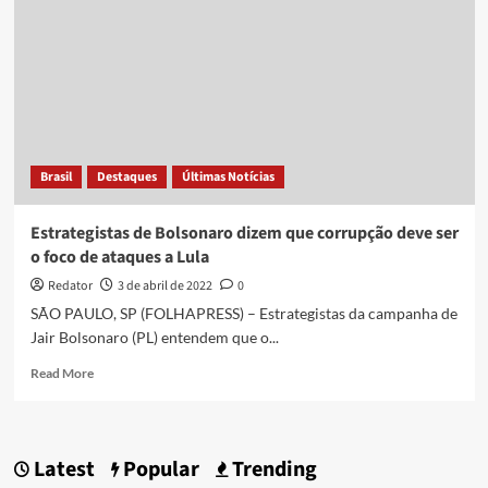
Brasil
Destaques
Últimas Notícias
Estrategistas de Bolsonaro dizem que corrupção deve ser
o foco de ataques a Lula
Redator
3 de abril de 2022
0
SÃO PAULO, SP (FOLHAPRESS) – Estrategistas da campanha de
Jair Bolsonaro (PL) entendem que o...
Read
Read More
more
about
Estrategistas
de
Latest
Popular
Trending
Bolsonaro