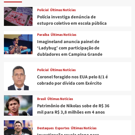
dizem
que
Policial
Últimas Notícias
corrupção
Polícia investiga denúncia de
deve
estupro coletivo em escola pública
ser
o
Paraíba
Últimas Notícias
foco
Imagineland anuncia painel de
de
‘Ladybug’ com participação de
ataques
a
dubladores em Campina Grande
Lula
Policial
Últimas Notícias
Coronel foragido nos EUA pelo 8/1 é
cobrado por dívida com Exército
Brasil
Últimas Notícias
Patrimônio de Nikolas sobe de R$ 36
mil para R$ 3,8 milhões em 4 anos
Destaques
Esportes
Últimas Notícias