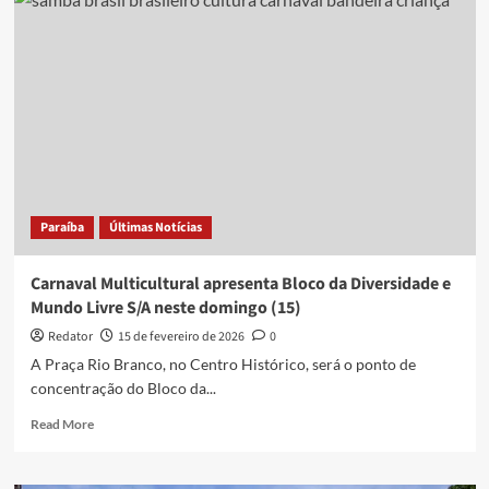
Tradição
de
João
Pessoa
começa;
veja
a
programação
Paraíba
Últimas Notícias
Carnaval Multicultural apresenta Bloco da Diversidade e
Mundo Livre S/A neste domingo (15)
Redator
15 de fevereiro de 2026
0
A Praça Rio Branco, no Centro Histórico, será o ponto de
concentração do Bloco da...
Read
Read More
more
about
Carnaval