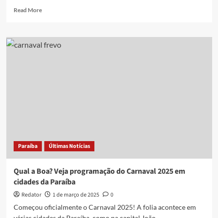
Read
Read More
more
about
Parque
das
Três
Ruas
tem
programação
de
Carnaval
e
se
firma
como
Paraíba
Últimas Notícias
polo
cultural
das
Qual a Boa? Veja programação do Carnaval 2025 em
prévias
cidades da Paraíba
na
Zona
Redator
1 de março de 2025
0
Sul
Começou oficialmente o Carnaval 2025! A folia acontece em
de
várias cidades da Paraíba, como na capital João...