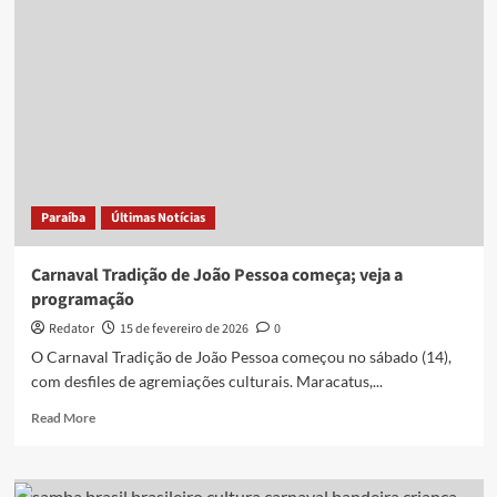
conjunta
com
PM,
Bombeiros
e
Liga
Carnavalesca,
Funjope
adia
desfile
Paraíba
Últimas Notícias
do
Carnaval
Tradição
Carnaval Tradição de João Pessoa começa; veja a
de
programação
João
Pessoa;
Redator
15 de fevereiro de 2026
0
saiba
O Carnaval Tradição de João Pessoa começou no sábado (14),
mais
com desfiles de agremiações culturais. Maracatus,...
Read
Read More
more
about
Carnaval