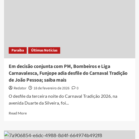
Paraíba
Últimas Notícias
Em decisão conjunta com PM, Bombeiros e Liga
Carnavalesca, Funjope adia desfile do Carnaval Tradição
de João Pessoa; saiba mais
Redator
18 de fevereiro de 2026
0
O desfile da terceira noite do Carnaval Tradição 2026, na
avenida Duarte da Silveira, foi...
Read
Read More
more
about
Em
decisão