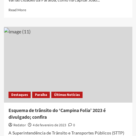
João
Pessoa;
Read
Read More
confira
more
about
Qual
a
Boa?
Veja
programação
do
Carnaval
2025
em
cidades
da
Paraíba
Destaques
Paraíba
Últimas Notícias
Esquema de trânsito do ‘Campina Folia’ 2023 é
divulgado; confira
Redator
4 de fevereiro de 2023
0
A Superintendência de Trânsito e Transportes Públicos (STTP)