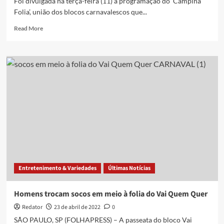
Foi divulgada na terça-feira (11) a programação do ‘Campina
Folia’, união dos blocos carnavalescos que...
Read
Read More
more
about
Programação
de
carnaval
do
‘Campina
Folia’
2023
é
divulgada;
confira
Entretenimento & Variedades
Últimas Notícias
Homens trocam socos em meio à folia do Vai Quem Quer
Redator
23 de abril de 2022
0
SÃO PAULO, SP (FOLHAPRESS) – A passeata do bloco Vai