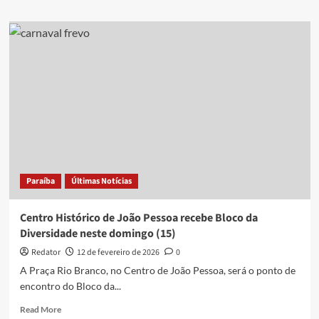
about
Prefeitura
de
João
Pessoa
monta
estrutura
para
receber
público
do
Carnaval
Tradição
Paraíba
Últimas Notícias
2026
a
partir
Centro Histórico de João Pessoa recebe Bloco da
deste
Diversidade neste domingo (15)
sábado;
saiba
Redator
12 de fevereiro de 2026
0
detalhes
A Praça Rio Branco, no Centro de João Pessoa, será o ponto de
encontro do Bloco da...
Read
Read More