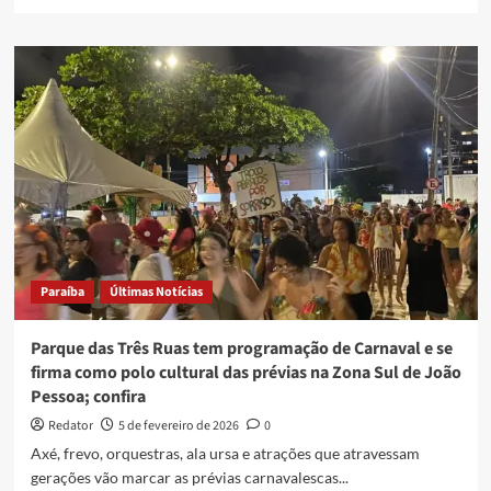
more
about
Centro
Histórico
de
João
Pessoa
recebe
Bloco
da
Diversidade
neste
domingo
(15)
Paraíba
Últimas Notícias
Parque das Três Ruas tem programação de Carnaval e se
firma como polo cultural das prévias na Zona Sul de João
Pessoa; confira
Redator
5 de fevereiro de 2026
0
Axé, frevo, orquestras, ala ursa e atrações que atravessam
gerações vão marcar as prévias carnavalescas...