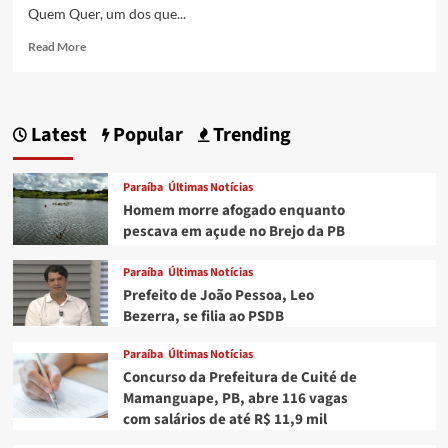
Quem Quer, um dos que...
Read
Read More
more
about
Homens
trocam
Latest
Popular
Trending
socos
em
meio
Paraíba
Últimas Notícias
à
Homem morre afogado enquanto
folia
pescava em açude no Brejo da PB
do
Vai
Paraíba
Últimas Notícias
Quem
Quer
Prefeito de João Pessoa, Leo
Bezerra, se filia ao PSDB
Paraíba
Últimas Notícias
Concurso da Prefeitura de Cuité de
Mamanguape, PB, abre 116 vagas
com salários de até R$ 11,9 mil