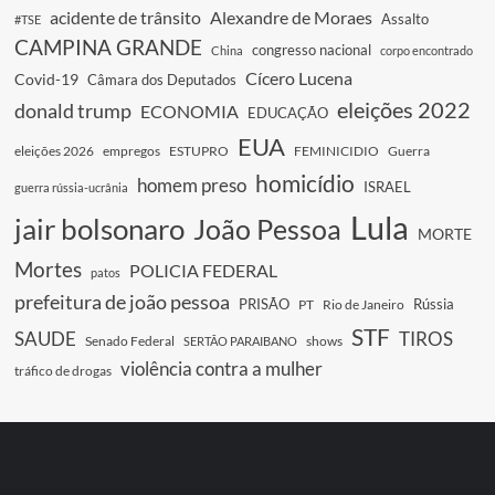
acidente de trânsito
Alexandre de Moraes
Assalto
#TSE
CAMPINA GRANDE
congresso nacional
China
corpo encontrado
Cícero Lucena
Covid-19
Câmara dos Deputados
eleições 2022
donald trump
ECONOMIA
EDUCAÇÃO
EUA
eleições 2026
empregos
ESTUPRO
FEMINICIDIO
Guerra
homicídio
homem preso
ISRAEL
guerra rússia-ucrânia
Lula
jair bolsonaro
João Pessoa
MORTE
Mortes
POLICIA FEDERAL
patos
prefeitura de joão pessoa
PRISÃO
Rússia
PT
Rio de Janeiro
STF
SAUDE
TIROS
Senado Federal
shows
SERTÃO PARAIBANO
violência contra a mulher
tráfico de drogas