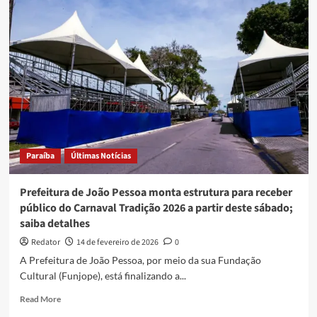
Multicultural
apresenta
Bloco
da
Diversidade
e
Mundo
Livre
S/A
neste
domingo
Paraíba
Últimas Notícias
(15)
Prefeitura de João Pessoa monta estrutura para receber
público do Carnaval Tradição 2026 a partir deste sábado;
saiba detalhes
Redator
14 de fevereiro de 2026
0
A Prefeitura de João Pessoa, por meio da sua Fundação
Cultural (Funjope), está finalizando a...
Read
Read More
more