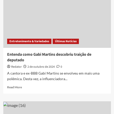
Entretenimento & Variedades
Últimas Notícias
Entenda como Gabi Martins descobriu traição de
deputado
Redator
2 de outubro de 2024
0
A cantora e ex-BBB Gabi Martins se envolveu em mais uma
polêmica. Desta vez, a influenciadora...
Read
Read More
more
about
Entenda
como
Gabi