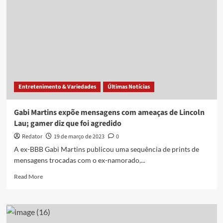
Martins
descobriu
traição
de
deputado
Entretenimento & Variedades
Últimas Notícias
Gabi Martins expõe mensagens com ameaças de Lincoln
Lau; gamer diz que foi agredido
Redator
19 de março de 2023
0
A ex-BBB Gabi Martins publicou uma sequência de prints de
mensagens trocadas com o ex-namorado,...
Read
Read More
more
about
Gabi
Martins
expõe