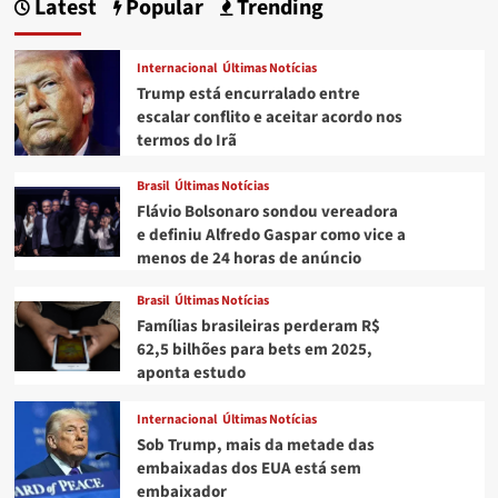
Latest
Popular
Trending
faz
pegadinha
com
Internacional
Últimas Notícias
namorado
Trump está encurralado entre
e
escalar conflito e aceitar acordo nos
anuncia
termos do Irã
gravidez
Brasil
Últimas Notícias
Flávio Bolsonaro sondou vereadora
e definiu Alfredo Gaspar como vice a
menos de 24 horas de anúncio
Brasil
Últimas Notícias
Famílias brasileiras perderam R$
62,5 bilhões para bets em 2025,
aponta estudo
Internacional
Últimas Notícias
Sob Trump, mais da metade das
embaixadas dos EUA está sem
embaixador