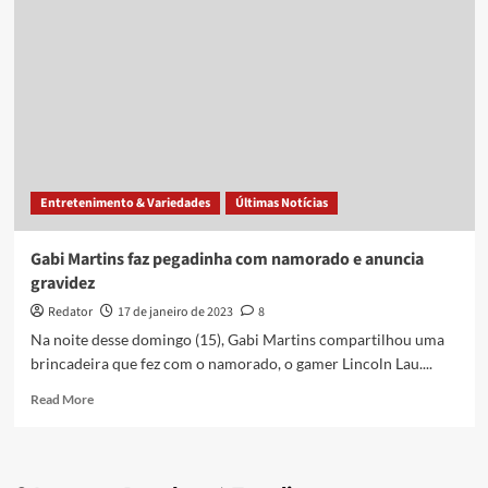
mensagens
com
ameaças
de
Lincoln
Lau;
gamer
diz
que
Entretenimento & Variedades
Últimas Notícias
foi
agredido
Gabi Martins faz pegadinha com namorado e anuncia
gravidez
Redator
17 de janeiro de 2023
8
Na noite desse domingo (15), Gabi Martins compartilhou uma
brincadeira que fez com o namorado, o gamer Lincoln Lau....
Read
Read More
more
about
Gabi
Martins