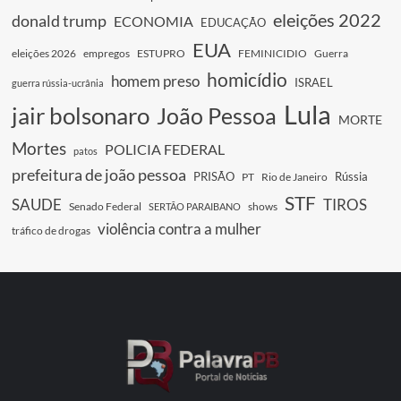
eleições 2022
donald trump
ECONOMIA
EDUCAÇÃO
EUA
eleições 2026
empregos
ESTUPRO
FEMINICIDIO
Guerra
homicídio
homem preso
ISRAEL
guerra rússia-ucrânia
Lula
jair bolsonaro
João Pessoa
MORTE
Mortes
POLICIA FEDERAL
patos
prefeitura de joão pessoa
PRISÃO
Rússia
PT
Rio de Janeiro
STF
SAUDE
TIROS
Senado Federal
shows
SERTÃO PARAIBANO
violência contra a mulher
tráfico de drogas