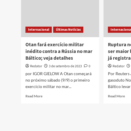
Internacional
Últimas Notícias
Internaciona
Otan fará exercício militar
Ruptura n
inédito contra a Rússia no mar
ser maior
Báltico; veja detalhes
já registr
Redator
3 de setembro de 2023
0
Redator
por IGOR GIELOW A Otan começará
Por Reuters 
no próximo sábado (9/9) o primeiro
gasoduto No
exercício militar no mar...
Báltico levar
Read
Rea
Read More
Read More
more
mor
about
abo
Otan
Rup
fará
no
exercício
Nor
militar
Str