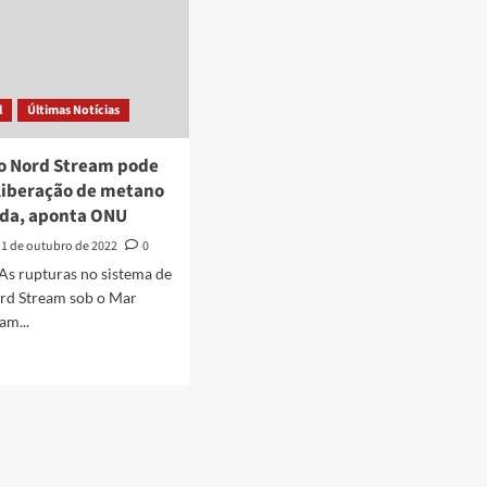
l
Últimas Notícias
o Nord Stream pode
 liberação de metano
ada, aponta ONU
1 de outubro de 2022
0
As rupturas no sistema de
rd Stream sob o Mar
am...
d
e
ut
tura
d
eam