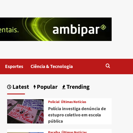
Esportes
Ciência & Tecnologia
Latest
Popular
Trending
Policial
Últimas Notícias
Polícia investiga denúncia de
estupro coletivo em escola
pública
Paraíba
Últimas Notícias