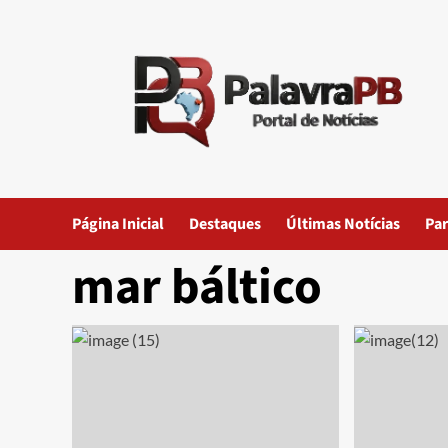
Skip
to
content
Página Inicial
Destaques
Últimas Notícias
Par
mar báltico