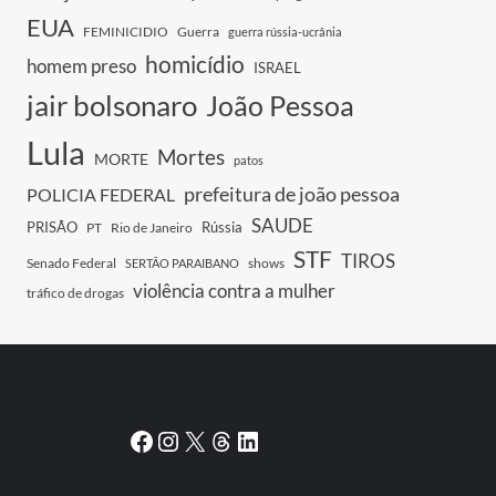
EUA
FEMINICIDIO
Guerra
guerra rússia-ucrânia
homicídio
homem preso
ISRAEL
jair bolsonaro
João Pessoa
Lula
Mortes
MORTE
patos
prefeitura de joão pessoa
POLICIA FEDERAL
SAUDE
PRISÃO
Rússia
PT
Rio de Janeiro
STF
TIROS
Senado Federal
shows
SERTÃO PARAIBANO
violência contra a mulher
tráfico de drogas
Facebook
Instagram
X
Threads
LinkedIn