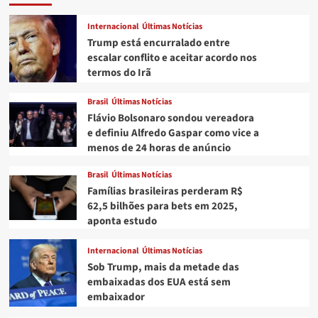
prestar
depoimento
Internacional
Últimas Notícias
após
Trump está encurralado entre
ser
escalar conflito e aceitar acordo nos
acusado
termos do Irã
por
ex
de
Brasil
Últimas Notícias
‘falta
Flávio Bolsonaro sondou vereadora
de
e definiu Alfredo Gaspar como vice a
higiene
menos de 24 horas de anúncio
e
impotência’
Brasil
Últimas Notícias
Famílias brasileiras perderam R$
62,5 bilhões para bets em 2025,
aponta estudo
Internacional
Últimas Notícias
Sob Trump, mais da metade das
embaixadas dos EUA está sem
embaixador