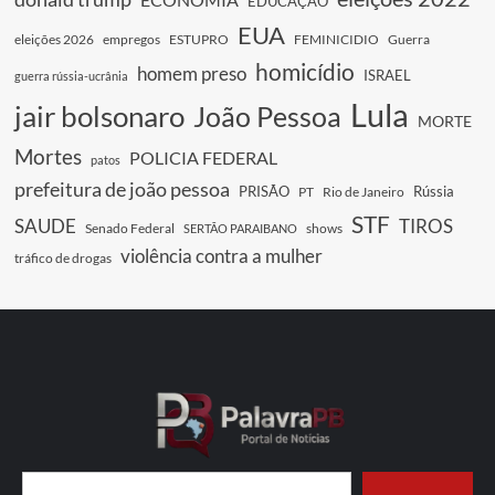
EDUCAÇÃO
EUA
eleições 2026
empregos
ESTUPRO
FEMINICIDIO
Guerra
homicídio
homem preso
ISRAEL
guerra rússia-ucrânia
Lula
jair bolsonaro
João Pessoa
MORTE
Mortes
POLICIA FEDERAL
patos
prefeitura de joão pessoa
PRISÃO
Rússia
PT
Rio de Janeiro
STF
SAUDE
TIROS
Senado Federal
shows
SERTÃO PARAIBANO
violência contra a mulher
tráfico de drogas
Digite seu e-mail…