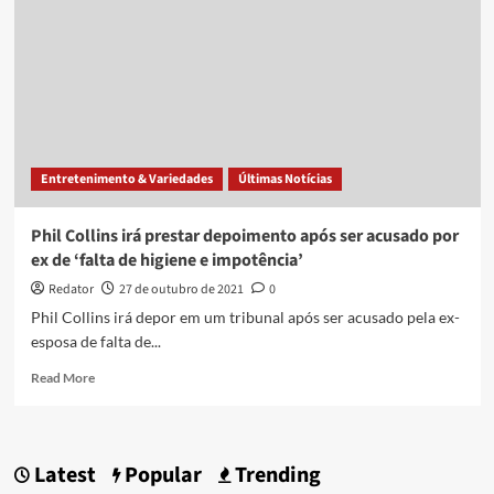
Entretenimento & Variedades
Últimas Notícias
Phil Collins irá prestar depoimento após ser acusado por
ex de ‘falta de higiene e impotência’
Redator
27 de outubro de 2021
0
Phil Collins irá depor em um tribunal após ser acusado pela ex-
esposa de falta de...
Read
Read More
more
about
Phil
Collins
Latest
Popular
Trending
irá