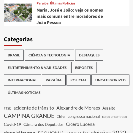
Paraíba
Últimas Notícias
Maria, José e João: veja os nomes
mais comuns entre moradores de
João Pessoa
Categorias
BRASIL
CIÊNCIA & TECNOLOGIA
DESTAQUES
ENTRETENIMENTO & VARIEDADES
ESPORTES
INTERNACIONAL
PARAÍBA
POLICIAL
UNCATEGORIZED
ÚLTIMAS NOTÍCIAS
acidente de trânsito
Alexandre de Moraes
Assalto
#TSE
CAMPINA GRANDE
congresso nacional
China
corpo encontrado
Cícero Lucena
Covid-19
Câmara dos Deputados
eleições 2022
donald trump
ECONOMIA