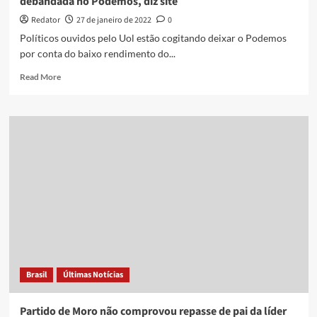
debandada no Podemos, diz site
Redator
27 de janeiro de 2022
0
Políticos ouvidos pelo Uol estão cogitando deixar o Podemos
por conta do baixo rendimento do...
Read
Read More
more
about
Desempenho
de
Moro
em
pesquisas
ameaça
causar
debandada
no
Podemos,
diz
site
Brasil
Últimas Notícias
Partido de Moro não comprovou repasse de pai da líder