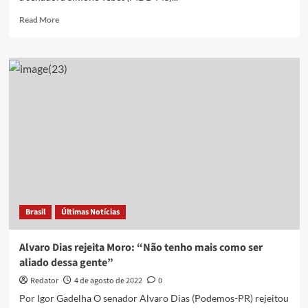
Read
Read More
more
about
Podemos
decide
apoiar
Simone
Tebet;
União
Brasil
deve
ter
chapa
pura
Brasil
Últimas Notícias
Alvaro Dias rejeita Moro: “Não tenho mais como ser
aliado dessa gente”
Redator
4 de agosto de 2022
0
Por Igor Gadelha O senador Alvaro Dias (Podemos-PR) rejeitou