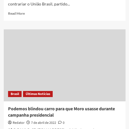
contrariar o União Brasil, partido...
Read
Read More
more
about
Moro
diz
estar
no
jogo
presidencial
e
que
deixar
Podemos
foi
‘passo
Brasil
Últimas Notícias
atrás’
Podemos blindou carro para que Moro usasse durante
campanha presidencial
Redator
7 de abril de 2022
0