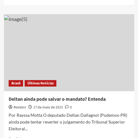
more
about
Toffoli
determina
que
Podemos,
e
não
PL,
fique
com
vaga
de
Deltan
Brasil
Últimas Notícias
Deltan ainda pode salvar o mandato? Entenda
Redator
17 de maio de 2023
0
Por Rayssa Motta O deputado Deltan Dallagnol (Podemos-PR)
ainda pode tentar reverter o julgamento do Tribunal Superior
Eleitoral...
Read