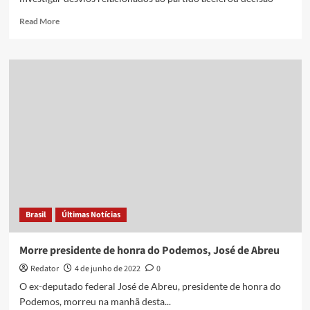
Read
Read More
more
about
A
razão
secreta
da
saída
de
Sergio
Moro
do
Podemos
Brasil
Últimas Notícias
Morre presidente de honra do Podemos, José de Abreu
Redator
4 de junho de 2022
0
O ex-deputado federal José de Abreu, presidente de honra do
Podemos, morreu na manhã desta...