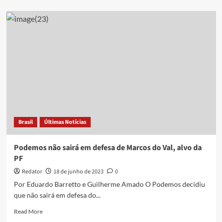
about
Definição
partidária:
Ruy
deve
ficar
no
Podemos
para
tentar
“colar”
em
Romero;
Brasil
Últimas Notícias
leia
análise
Podemos não sairá em defesa de Marcos do Val, alvo da
PF
Redator
18 de junho de 2023
0
Por Eduardo Barretto e Guilherme Amado O Podemos decidiu
que não sairá em defesa do...
Read
Read More
more