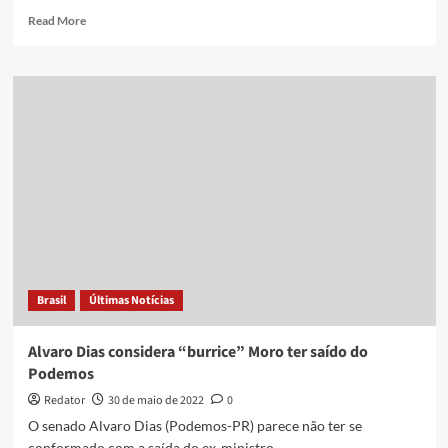
Read
Read More
more
about
Morre
presidente
de
honra
do
Podemos,
José
de
Abreu
Brasil
Últimas Notícias
Alvaro Dias considera “burrice” Moro ter saído do
Podemos
Redator
30 de maio de 2022
0
O senado Alvaro Dias (Podemos-PR) parece não ter se
conformado com a saída do ex-ministro...