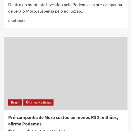
Dentro do montante investido pelo Podemos na pré-campanha
de Sergio Moro, suspensa pelo ex-juiz ao...
Read
Read More
more
about
Negociador
da
saída
de
Moro
recebeu
R$
60
mil
do
Podemos
Brasil
Últimas Notícias
Pré-campanha de Moro custou ao menos R$ 2 milhões,
afirma Podemos