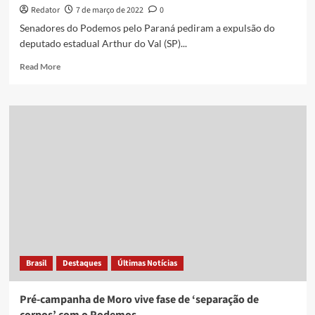
Redator
7 de março de 2022
0
Senadores do Podemos pelo Paraná pediram a expulsão do
deputado estadual Arthur do Val (SP)...
Read
Read More
more
about
Senadores
de
base
de
Sergio
Moro
pedem
expulsão
de
Arthur
do
Val
Brasil
Destaques
Últimas Notícias
do
Podemos
Pré-campanha de Moro vive fase de ‘separação de