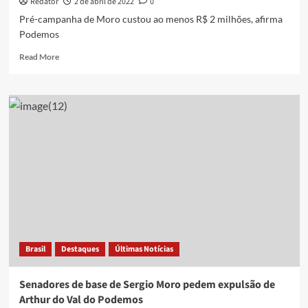
Redator
2 de abril de 2022
0
Pré-campanha de Moro custou ao menos R$ 2 milhões, afirma
Podemos
Read
Read More
more
about
Pré-
campanha
de
Moro
custou
ao
menos
R$
2
milhões,
afirma
Podemos
Brasil
Destaques
Últimas Notícias
Senadores de base de Sergio Moro pedem expulsão de
Arthur do Val do Podemos