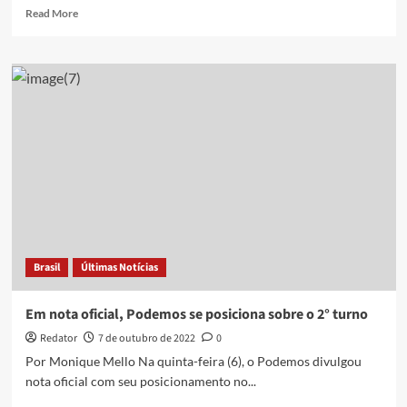
Read
Read More
more
about
Dallagnol
diz
que
não
pretende
trocar
o
Podemos
pelo
Novo
Brasil
Últimas Notícias
Em nota oficial, Podemos se posiciona sobre o 2° turno
Redator
7 de outubro de 2022
0
Por Monique Mello Na quinta-feira (6), o Podemos divulgou
nota oficial com seu posicionamento no...