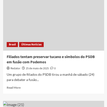
com
Podemos
por
disputa
sobre
presidência
e
mira
alternativas
Brasil
Últimas Notícias
Filiados tentam preservar tucano e símbolos do PSDB
em fusão com Podemos
Redator
25 de maio de 2025
0
Um grupo de filiados do PSDB tirou a manhã de sábado (24)
para debater a fusão...
Read
Read More
more
about
Filiados
tentam