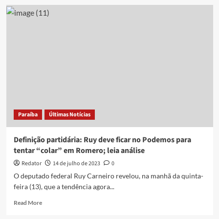
Romero
Rodrigues
decide
ficar
no
Podemos,
mas
não
revela
planos
para
2024
Paraíba
Últimas Notícias
Definição partidária: Ruy deve ficar no Podemos para
tentar “colar” em Romero; leia análise
Redator
14 de julho de 2023
0
O deputado federal Ruy Carneiro revelou, na manhã da quinta-
feira (13), que a tendência agora...
Read
Read More
more