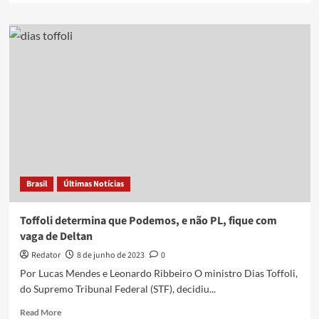
about
Podemos
não
sairá
em
defesa
de
Marcos
do
Val,
alvo
da
PF
Brasil
Últimas Notícias
Toffoli determina que Podemos, e não PL, fique com
vaga de Deltan
Redator
8 de junho de 2023
0
Por Lucas Mendes e Leonardo Ribbeiro O ministro Dias Toffoli,
do Supremo Tribunal Federal (STF), decidiu...
Read
Read More