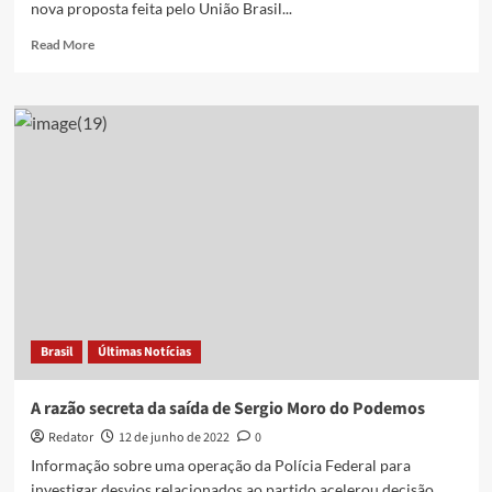
nova proposta feita pelo União Brasil...
Read
Read More
more
about
Alvaro
Dias
rejeita
Moro:
“Não
tenho
mais
como
ser
aliado
dessa
gente”
Brasil
Últimas Notícias
A razão secreta da saída de Sergio Moro do Podemos
Redator
12 de junho de 2022
0
Informação sobre uma operação da Polícia Federal para
investigar desvios relacionados ao partido acelerou decisão