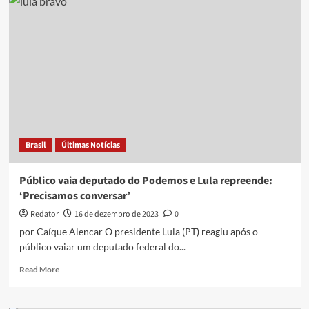
Carneiro
é
eleito
presidente
de
Comissão
na
Câmara
Federal
Brasil
Últimas Notícias
Público vaia deputado do Podemos e Lula repreende:
‘Precisamos conversar’
Redator
16 de dezembro de 2023
0
por Caíque Alencar O presidente Lula (PT) reagiu após o
público vaiar um deputado federal do...
Read
Read More
more
about
Público