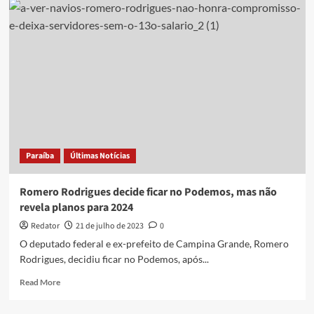
vaia
deputado
do
Podemos
e
Lula
repreende:
‘Precisamos
conversar’
Paraíba
Últimas Notícias
Romero Rodrigues decide ficar no Podemos, mas não
revela planos para 2024
Redator
21 de julho de 2023
0
O deputado federal e ex-prefeito de Campina Grande, Romero
Rodrigues, decidiu ficar no Podemos, após...
Read
Read More
more
about