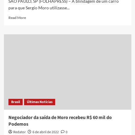
SÃO PAULO, SP (FOLHAPRESS) – A blindagem de um carro
para que Sergio Moro utilizasse...
Read
Read More
more
about
Podemos
blindou
carro
para
que
Moro
usasse
durante
campanha
presidencial
Brasil
Últimas Notícias
Negociador da saída de Moro recebeu R$ 60 mil do
Podemos
Redator
6 de abril de 2022
0