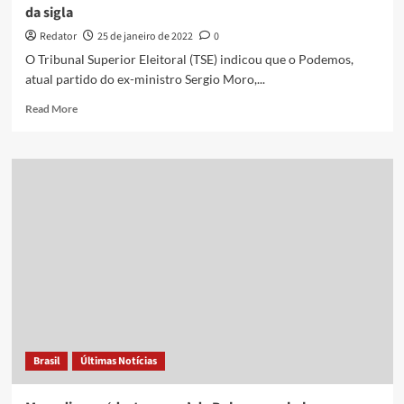
da sigla
Redator
25 de janeiro de 2022
0
O Tribunal Superior Eleitoral (TSE) indicou que o Podemos,
atual partido do ex-ministro Sergio Moro,...
Read
Read More
more
about
Partido
de
Moro
não
comprovou
repasse
de
pai
da
líder
da
sigla
Brasil
Últimas Notícias