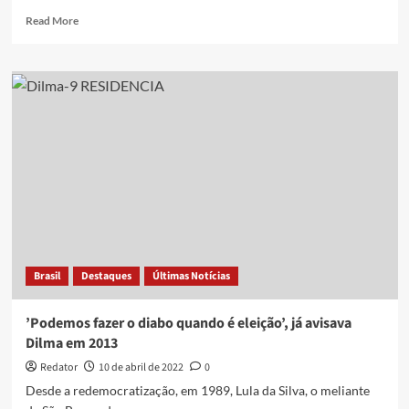
Read
Read More
more
about
Abreu
sobre
Moro
no
União:
“Óbvio
que
ia
dar
confusão”
Brasil
Destaques
Últimas Notícias
’Podemos fazer o diabo quando é eleição’, já avisava
Dilma em 2013
Redator
10 de abril de 2022
0
Desde a redemocratização, em 1989, Lula da Silva, o meliante