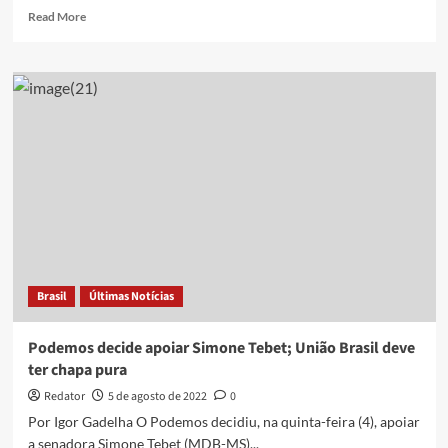
Read
Read More
more
about
Podemos
oficializa
apoio
a
Tebet
na
disputa
pela
Presidência
Brasil
Últimas Notícias
Podemos decide apoiar Simone Tebet; União Brasil deve
ter chapa pura
Redator
5 de agosto de 2022
0
Por Igor Gadelha O Podemos decidiu, na quinta-feira (4), apoiar
a senadora Simone Tebet (MDB-MS)...