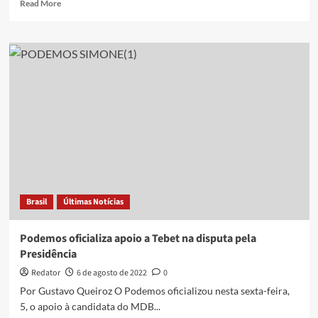
Read
Read More
more
about
Em
nota
oficial,
Podemos
se
posiciona
sobre
o
2°
turno
Brasil
Últimas Notícias
Podemos oficializa apoio a Tebet na disputa pela
Presidência
Redator
6 de agosto de 2022
0
Por Gustavo Queiroz O Podemos oficializou nesta sexta-feira,
5, o apoio à candidata do MDB...