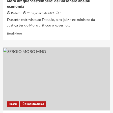
Moro diz que ‘destempero’ de Bolsonaro abalou
economia
Redator
25 de janeiro de 2022
0
Durante entrevista ao Estadão, o ex-juiz e ex-ministro da
Justiça Sergio Moro criticou o governo...
Read
Read More
more
about
Moro
diz
que
‘destempero’
de
Bolsonaro
abalou
economia
Brasil
Últimas Notícias