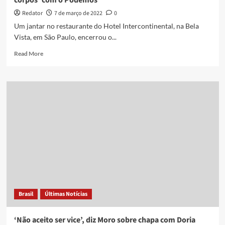
corpos’ com o Podemos
Redator
7 de março de 2022
0
Um jantar no restaurante do Hotel Intercontinental, na Bela
Vista, em São Paulo, encerrou o...
Read
Read More
more
about
Pré-
campanha
de
Moro
vive
fase
de
‘separação
de
corpos’
com
o
Brasil
Últimas Notícias
Podemos
‘Não aceito ser vice’, diz Moro sobre chapa com Doria