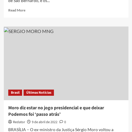
de São Bernardo, e os...
Read
Read More
more
about
’Podemos
fazer
o
diabo
quando
é
eleição’,
já
avisava
Dilma
em
2013
Brasil
Últimas Notícias
Moro diz estar no jogo presidencial e que deixar
Podemos foi ‘passo atrás’
Redator
9 de abril de 2022
0
BRASÍLIA – O ex-ministro da Justiça Sérgio Moro voltou a