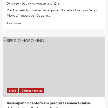
Redator
2 de fevereiro de 2022
0
Por Daniele Jammal, especial para o ‘Estadão’ O ex-juiz Sérgio
Moro afirmou que não abre...
Read
Read More
more
about
‘Não
aceito
ser
vice’,
diz
Moro
sobre
chapa
com
Doria
Brasil
Últimas Notícias
Desempenho de Moro em pesquisas ameaça causar