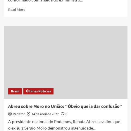
Read
Read More
more
about
Alvaro
Dias
considera
“burrice”
Moro
ter
saído
do
Podemos
Brasil
Últimas Notícias
Abreu sobre Moro no União: “Óbvio que ia dar confusão”
Redator
14 de abril de 2022
0
A presidente nacional do Podemos, Renata Abreu, avaliou que
o ex-juiz Sergio Moro demonstrou ingenuidade...