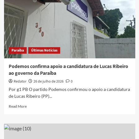
Paraíba
Últimas Notícias
Podemos confirma apoio a candidatura de Lucas Ribeiro
ao governo da Paraíba
Redator
26 de julho de 2026
0
Por g1 PB O partido Podemos confirmou o apoio a candidatura
de Lucas Ribeiro (PP)...
Read
Read More
more
about
Podemos
confirma
apoio