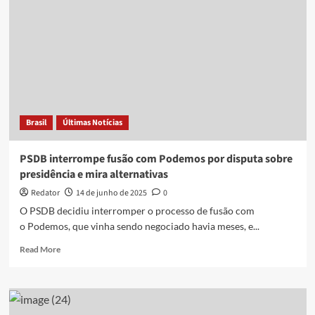
a
candidatura
de
Lucas
Ribeiro
ao
governo
da
Paraíba
Brasil
Últimas Notícias
PSDB interrompe fusão com Podemos por disputa sobre
presidência e mira alternativas
Redator
14 de junho de 2025
0
O PSDB decidiu interromper o processo de fusão com
o Podemos, que vinha sendo negociado havia meses, e...
Read
Read More
more
about
PSDB
interrompe
fusão