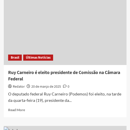
preservar
tucano
e
símbolos
do
PSDB
em
fusão
com
Podemos
Brasil
Últimas Notícias
Ruy Carneiro é eleito presidente de Comissão na Câmara
Federal
Redator
20 de março de 2025
0
O deputado federal Ruy Carneiro (Podemos) foi eleito, na tarde
da quarta-feira (19), presidente da...
Read
Read More
more
about
Ruy