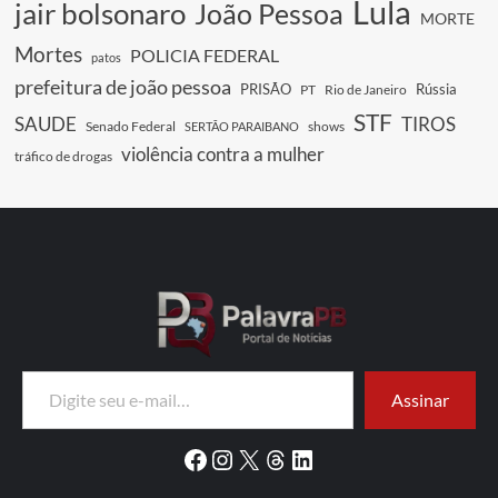
Lula
jair bolsonaro
João Pessoa
MORTE
Mortes
POLICIA FEDERAL
patos
prefeitura de joão pessoa
PRISÃO
Rússia
PT
Rio de Janeiro
STF
SAUDE
TIROS
Senado Federal
shows
SERTÃO PARAIBANO
violência contra a mulher
tráfico de drogas
Digite seu e-mail…
Assinar
Facebook
Instagram
X
Threads
LinkedIn