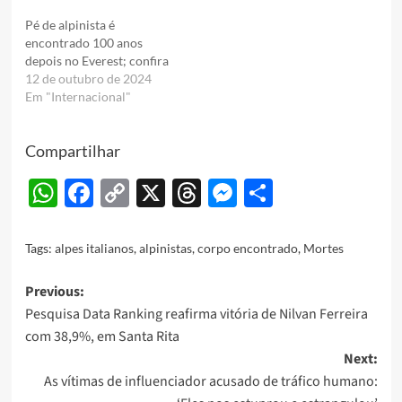
Pé de alpinista é
encontrado 100 anos
depois no Everest; confira
12 de outubro de 2024
Em "Internacional"
Compartilhar
WhatsApp
Facebook
Copy
X
Threads
Messenger
Share
Link
Tags:
alpes italianos
,
alpinistas
,
corpo encontrado
,
Mortes
Post
Previous:
Pesquisa Data Ranking reafirma vitória de Nilvan Ferreira
navigation
com 38,9%, em Santa Rita
Next:
As vítimas de influenciador acusado de tráfico humano: