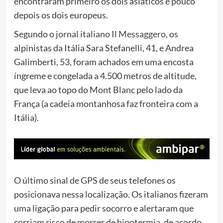
encontraram primeiro os dois asiáticos e pouco
depois os dois europeus.
Segundo o
jornal italiano Il Messaggero
, os
alpinistas da Itália Sara Stefanelli, 41, e Andrea
Galimberti, 53, foram achados em uma encosta
íngreme e congelada a 4.500 metros de altitude,
que leva ao topo do Mont Blanc pelo lado da
França (a cadeia montanhosa faz fronteira com a
Itália).
O último sinal de GPS de seus telefones os
posicionava nessa localização. Os italianos fizeram
uma ligação para pedir socorro e alertaram que
corriam risco de morrer de hipotermia, de acordo