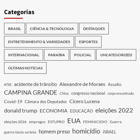
Categorias
BRASIL
CIÊNCIA & TECNOLOGIA
DESTAQUES
ENTRETENIMENTO & VARIEDADES
ESPORTES
INTERNACIONAL
PARAÍBA
POLICIAL
UNCATEGORIZED
ÚLTIMAS NOTÍCIAS
acidente de trânsito
Alexandre de Moraes
Assalto
#TSE
CAMPINA GRANDE
congresso nacional
China
corpo encontrado
Cícero Lucena
Covid-19
Câmara dos Deputados
eleições 2022
donald trump
ECONOMIA
EDUCAÇÃO
EUA
eleições 2026
empregos
ESTUPRO
FEMINICIDIO
Guerra
homicídio
homem preso
ISRAEL
guerra rússia-ucrânia