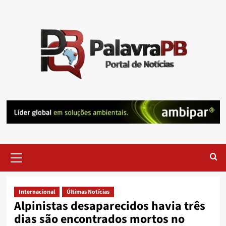
Skip
to
content
Primary
Menu
Internacional
Últimas Notícias
Alpinistas desaparecidos havia três
dias são encontrados mortos no