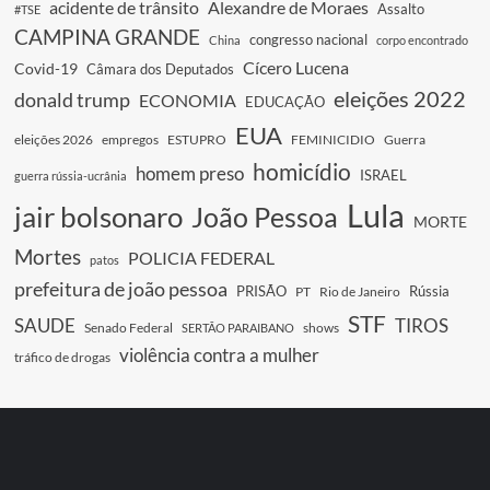
acidente de trânsito
Alexandre de Moraes
Assalto
#TSE
CAMPINA GRANDE
congresso nacional
China
corpo encontrado
Cícero Lucena
Covid-19
Câmara dos Deputados
eleições 2022
donald trump
ECONOMIA
EDUCAÇÃO
EUA
eleições 2026
empregos
ESTUPRO
FEMINICIDIO
Guerra
homicídio
homem preso
ISRAEL
guerra rússia-ucrânia
Lula
jair bolsonaro
João Pessoa
MORTE
Mortes
POLICIA FEDERAL
patos
prefeitura de joão pessoa
PRISÃO
Rússia
PT
Rio de Janeiro
STF
SAUDE
TIROS
Senado Federal
shows
SERTÃO PARAIBANO
violência contra a mulher
tráfico de drogas