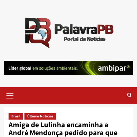
Skip
to
content
Primary
Menu
Brasil
Últimas Notícias
Amiga de Lulinha encaminha a
André Mendonça pedido para que