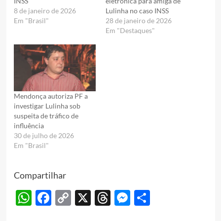
INSS
eletrônica para amiga de
8 de janeiro de 2026
Lulinha no caso INSS
Em "Brasil"
28 de janeiro de 2026
Em "Destaques"
Mendonça autoriza PF a
investigar Lulinha sob
suspeita de tráfico de
influência
30 de julho de 2026
Em "Brasil"
Compartilhar
WhatsApp
Facebook
Copy
X
Threads
Messenger
Share
Link