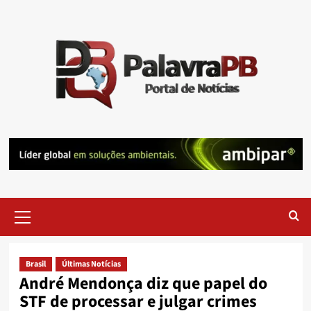
Skip
to
content
Primary
Menu
Brasil
Últimas Notícias
André Mendonça diz que papel do
STF de processar e julgar crimes