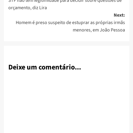
STF não tem legitimidade para decidir sobre questões de
navigation
orçamento, diz Lira
Next:
Homem é preso suspeito de estuprar as próprias irmãs
menores, em João Pessoa
Deixe um comentário...