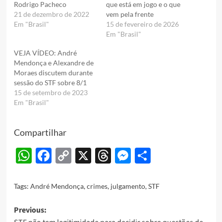
Rodrigo Pacheco
que está em jogo e o que
21 de dezembro de 2022
vem pela frente
Em "Brasil"
15 de fevereiro de 2026
Em "Brasil"
VEJA VÍDEO: André
Mendonça e Alexandre de
Moraes discutem durante
sessão do STF sobre 8/1
15 de setembro de 2023
Em "Brasil"
Compartilhar
WhatsApp
Facebook
Copy
X
Threads
Messenger
Share
Link
Tags:
André Mendonça
,
crimes
,
julgamento
,
STF
Post
Previous: