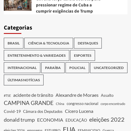
pressionar regime de Cuba a
cumprir exigências de Trump
Categorias
BRASIL
CIÊNCIA & TECNOLOGIA
DESTAQUES
ENTRETENIMENTO & VARIEDADES
ESPORTES
INTERNACIONAL
PARAÍBA
POLICIAL
UNCATEGORIZED
ÚLTIMAS NOTÍCIAS
acidente de trânsito
Alexandre de Moraes
Assalto
#TSE
CAMPINA GRANDE
congresso nacional
China
corpo encontrado
Cícero Lucena
Covid-19
Câmara dos Deputados
eleições 2022
donald trump
ECONOMIA
EDUCAÇÃO
EUA
eleições 2026
empregos
ESTUPRO
FEMINICIDIO
Guerra