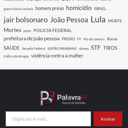
homicídio
homem preso
ISRAEL
guerra rússia-ucrânia
Lula
jair bolsonaro
João Pessoa
MORTE
Mortes
POLICIA FEDERAL
patos
prefeitura de joão pessoa
PRISÃO
Rússia
PT
Rio de Janeiro
STF
SAUDE
TIROS
Senado Federal
shows
SERTÃO PARAIBANO
violência contra a mulher
tráfico de drogas
Digite seu e-mail…
Assinar