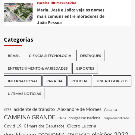
Paraíba
Últimas Notícias
Maria, José e João: veja os nomes
mais comuns entre moradores de
João Pessoa
Categorias
BRASIL
CIÊNCIA & TECNOLOGIA
DESTAQUES
ENTRETENIMENTO & VARIEDADES
ESPORTES
INTERNACIONAL
PARAÍBA
POLICIAL
UNCATEGORIZED
ÚLTIMAS NOTÍCIAS
acidente de trânsito
Alexandre de Moraes
Assalto
#TSE
CAMPINA GRANDE
congresso nacional
China
corpo encontrado
Cícero Lucena
Covid-19
Câmara dos Deputados
eleições 2022
donald trump
ECONOMIA
EDUCAÇÃO