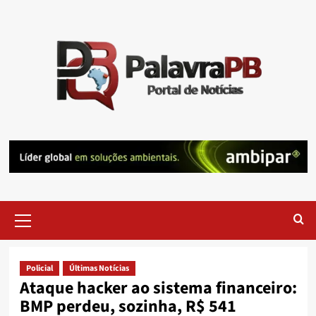
Skip
to
content
Primary
Menu
Policial
Últimas Notícias
Ataque hacker ao sistema financeiro:
BMP perdeu, sozinha, R$ 541