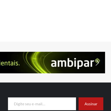
Digite seu e-mail…
Assinar