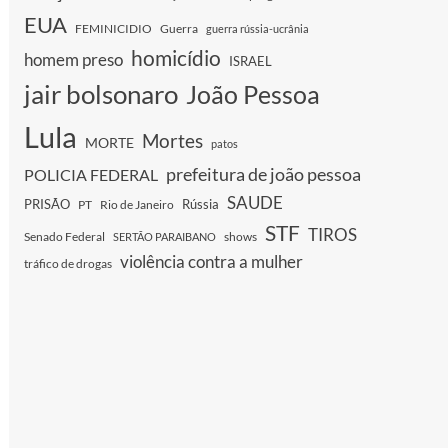
EUA
FEMINICIDIO
Guerra
guerra rússia-ucrânia
homicídio
homem preso
ISRAEL
jair bolsonaro
João Pessoa
Lula
Mortes
MORTE
patos
prefeitura de joão pessoa
POLICIA FEDERAL
SAUDE
PRISÃO
Rússia
PT
Rio de Janeiro
STF
TIROS
Senado Federal
shows
SERTÃO PARAIBANO
violência contra a mulher
tráfico de drogas