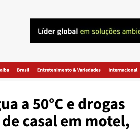
aíba
Brasil
Entretenimento & Variedades
Internacional
ua a 50°C e drogas
de casal em motel,