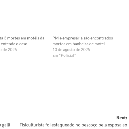
iga 3 mortes em motéis da
PM e empresária são encontrados
 entenda o caso
mortos em banheira de motel
o de 2025
13 de agosto de 2025
Em "Policial"
er
Next:
 galã
Fisiculturista foi esfaqueado no pescoço pela esposa ao