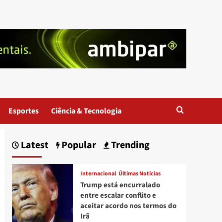
Esportes
Ciência & Tecnologia
Latest
Popular
Trending
Internacional
Últimas Notícias
Trump está encurralado
entre escalar conflito e
aceitar acordo nos termos do
Irã