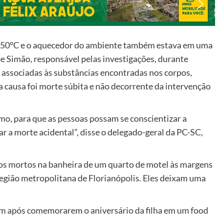
té 50°C e o aquecedor do ambiente também estava em uma
pe Simão, responsável pelas investigações, durante
s, associadas às substâncias encontradas nos corpos,
 a causa foi morte súbita e não decorrente da intervenção
mo, para que as pessoas possam se conscientizar a
 a morte acidental”, disse o delegado-geral da PC-SC,
dos mortos na banheira de um quarto de motel às margens
região metropolitana de Florianópolis. Eles deixam uma
am após comemorarem o aniversário da filha em um food