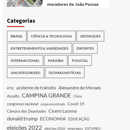
moradores de João Pessoa
Categorias
BRASIL
CIÊNCIA & TECNOLOGIA
DESTAQUES
ENTRETENIMENTO & VARIEDADES
ESPORTES
INTERNACIONAL
PARAÍBA
POLICIAL
UNCATEGORIZED
ÚLTIMAS NOTÍCIAS
acidente de trânsito
Alexandre de Moraes
#TSE
CAMPINA GRANDE
Assalto
China
Covid-19
congresso nacional
corpo encontrado
Cícero Lucena
Câmara dos Deputados
donald trump
ECONOMIA
EDUCAÇÃO
eleições 2022
eleições 2026
empregos
ESTUPRO