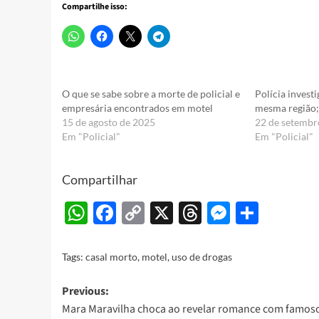
Compartilhe isso:
O que se sabe sobre a morte de policial e
Polícia invest
empresária encontrados em motel
mesma região;
15 de agosto de 2025
22 de setembr
Em "Policial"
Em "Policial"
Compartilhar
WhatsApp
Facebook
Copy
X
Threads
Messeng
Share
Link
Tags:
casal morto
,
motel
,
uso de drogas
Post
Previous:
Mara Maravilha choca ao revelar romance com famoso
navigation