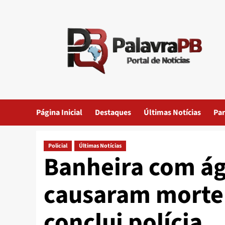
Skip
to
content
Página Inicial
Destaques
Últimas Notícias
Par
Policial
Últimas Notícias
Banheira com ág
causaram morte 
conclui polícia