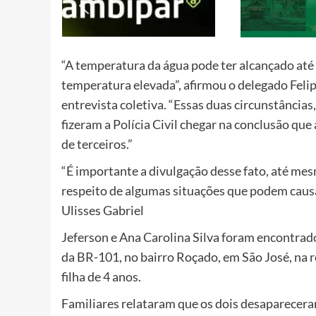
“A temperatura da água pode ter alcançado a
temperatura elevada”, afirmou o delegado Feli
entrevista coletiva. “Essas duas circunstância
fizeram a Polícia Civil chegar na conclusão que
de terceiros.”
“É importante a divulgação desse fato, até mes
respeito de algumas situações que podem causar
Ulisses Gabriel
Jeferson e Ana Carolina Silva foram encontra
da BR-101, no bairro Roçado, em São José, na 
filha de 4 anos.
Familiares relataram que os dois desaparecer