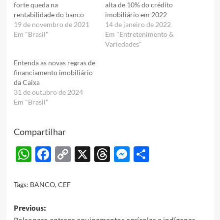
forte queda na
alta de 10% do crédito
rentabilidade do banco
imobiliário em 2022
19 de novembro de 2021
14 de janeiro de 2022
Em "Brasil"
Em "Entretenimento &
Variedades"
Entenda as novas regras de
financiamento imobiliário
da Caixa
31 de outubro de 2024
Em "Brasil"
Compartilhar
WhatsApp
Facebook
Copy
X
Threads
Messenger
Share
Link
Tags:
BANCO
,
CEF
Post
Previous: