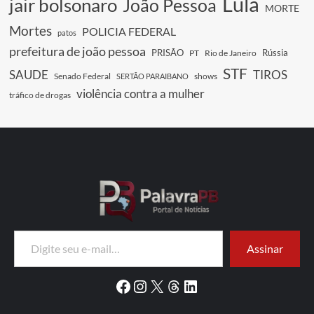
Lula
jair bolsonaro
João Pessoa
MORTE
Mortes
POLICIA FEDERAL
patos
prefeitura de joão pessoa
PRISÃO
Rússia
PT
Rio de Janeiro
STF
SAUDE
TIROS
Senado Federal
shows
SERTÃO PARAIBANO
violência contra a mulher
tráfico de drogas
Digite seu e-mail…
Assinar
Facebook
Instagram
X
Threads
LinkedIn