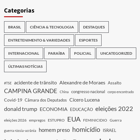
Categorias
BRASIL
CIÊNCIA & TECNOLOGIA
DESTAQUES
ENTRETENIMENTO & VARIEDADES
ESPORTES
INTERNACIONAL
PARAÍBA
POLICIAL
UNCATEGORIZED
ÚLTIMAS NOTÍCIAS
acidente de trânsito
Alexandre de Moraes
Assalto
#TSE
CAMPINA GRANDE
congresso nacional
China
corpo encontrado
Cícero Lucena
Covid-19
Câmara dos Deputados
eleições 2022
donald trump
ECONOMIA
EDUCAÇÃO
EUA
eleições 2026
empregos
ESTUPRO
FEMINICIDIO
Guerra
homicídio
homem preso
ISRAEL
guerra rússia-ucrânia