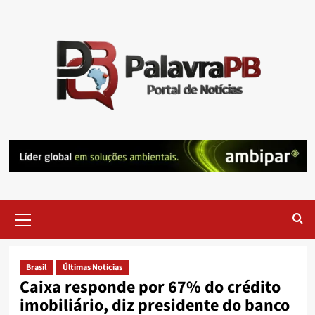
Skip
to
content
Primary
Menu
Brasil
Últimas Notícias
Caixa responde por 67% do crédito
imobiliário, diz presidente do banco