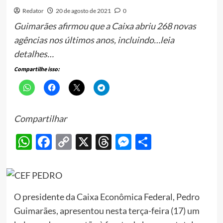
Redator
20 de agosto de 2021
0
Guimarães afirmou que a Caixa abriu 268 novas
agências nos últimos anos, incluindo…leia
detalhes…
Compartilhe isso:
Compartilhar
WhatsApp
Facebook
Copy
X
Threads
Messenger
Share
Link
O presidente da Caixa Econômica Federal, Pedro
Guimarães, apresentou nesta terça-feira (17) um