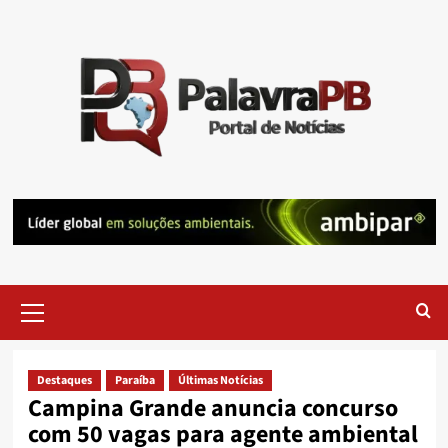
Skip
to
content
Primary
Menu
Destaques
Paraíba
Últimas Notícias
Campina Grande anuncia concurso
com 50 vagas para agente ambiental