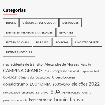
Categorias
BRASIL
CIÊNCIA & TECNOLOGIA
DESTAQUES
ENTRETENIMENTO & VARIEDADES
ESPORTES
INTERNACIONAL
PARAÍBA
POLICIAL
UNCATEGORIZED
ÚLTIMAS NOTÍCIAS
acidente de trânsito
Alexandre de Moraes
Assalto
#TSE
CAMPINA GRANDE
congresso nacional
China
corpo encontrado
Cícero Lucena
Covid-19
Câmara dos Deputados
eleições 2022
donald trump
ECONOMIA
EDUCAÇÃO
EUA
eleições 2026
empregos
ESTUPRO
FEMINICIDIO
Guerra
homicídio
homem preso
ISRAEL
guerra rússia-ucrânia