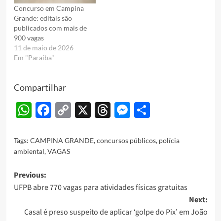
Concurso em Campina
Grande: editais são
publicados com mais de
900 vagas
11 de maio de 2026
Em "Paraíba"
Compartilhar
WhatsApp
Facebook
Copy
X
Threads
Messenger
Share
Link
Tags:
CAMPINA GRANDE
,
concursos públicos
,
polícia
ambiental
,
VAGAS
Post
Previous:
UFPB abre 770 vagas para atividades físicas gratuitas
navigation
Next:
Casal é preso suspeito de aplicar ‘golpe do Pix’ em João