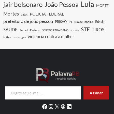
Lula
jair bolsonaro
João Pessoa
MORTE
Mortes
POLICIA FEDERAL
patos
prefeitura de joão pessoa
PRISÃO
Rússia
PT
Rio de Janeiro
STF
SAUDE
TIROS
Senado Federal
shows
SERTÃO PARAIBANO
violência contra a mulher
tráfico de drogas
Digite seu e-mail…
Assinar
Facebook
Instagram
X
Threads
LinkedIn