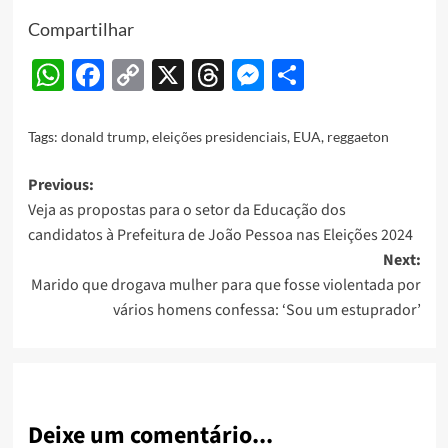
Compartilhar
WhatsApp
Facebook
Copy
X
Threads
Messenger
Share
Link
Tags:
donald trump
,
eleições presidenciais
,
EUA
,
reggaeton
Post
Previous:
Veja as propostas para o setor da Educação dos
navigation
candidatos à Prefeitura de João Pessoa nas Eleições 2024
Next:
Marido que drogava mulher para que fosse violentada por
vários homens confessa: ‘Sou um estuprador’
Deixe um comentário...