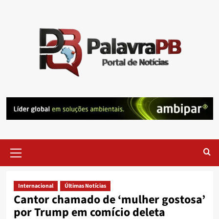
Skip
to
content
Primary
Menu
Internacional
Últimas Notícias
Cantor chamado de ‘mulher gostosa’
por Trump em comício deleta