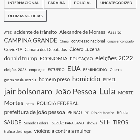
INTERNACIONAL
PARAÍBA
POLICIAL
UNCATEGORIZED
ÚLTIMAS NOTÍCIAS
acidente de trânsito
Alexandre de Moraes
Assalto
#TSE
CAMPINA GRANDE
congresso nacional
China
corpo encontrado
Cícero Lucena
Covid-19
Câmara dos Deputados
eleições 2022
donald trump
ECONOMIA
EDUCAÇÃO
EUA
eleições 2026
empregos
ESTUPRO
FEMINICIDIO
Guerra
homicídio
homem preso
ISRAEL
guerra rússia-ucrânia
Lula
jair bolsonaro
João Pessoa
MORTE
Mortes
POLICIA FEDERAL
patos
prefeitura de joão pessoa
PRISÃO
Rússia
PT
Rio de Janeiro
STF
SAUDE
TIROS
Senado Federal
shows
SERTÃO PARAIBANO
violência contra a mulher
tráfico de drogas