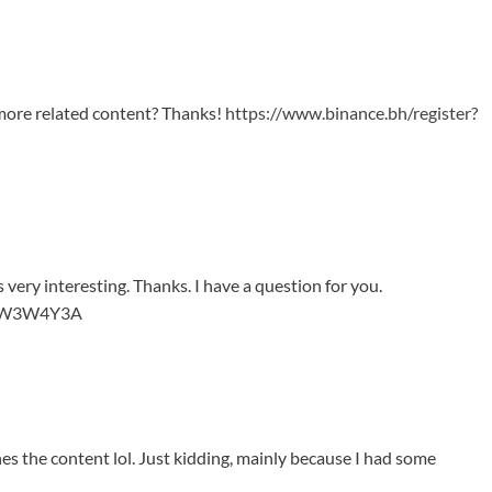
y more related content? Thanks!
https://www.binance.bh/register?
very interesting. Thanks. I have a question for you.
f=JW3W4Y3A
ches the content lol. Just kidding, mainly because I had some