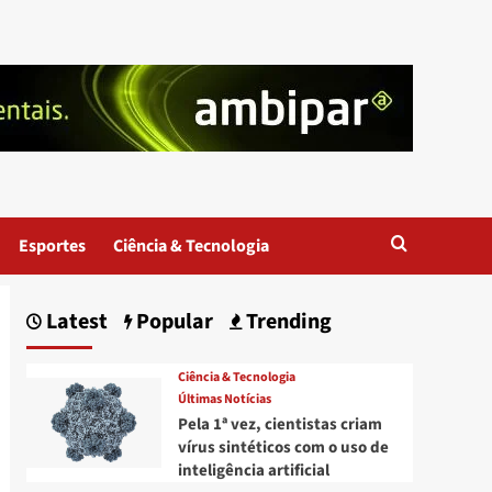
Esportes
Ciência & Tecnologia
Latest
Popular
Trending
Ciência & Tecnologia
Últimas Notícias
Pela 1ª vez, cientistas criam
vírus sintéticos com o uso de
inteligência artificial