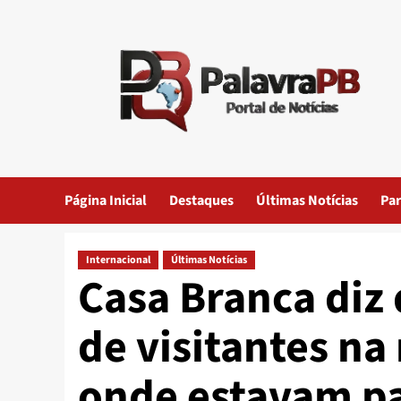
Skip
to
content
Página Inicial
Destaques
Últimas Notícias
Par
Internacional
Últimas Notícias
Casa Branca diz 
de visitantes na
onde estavam pa