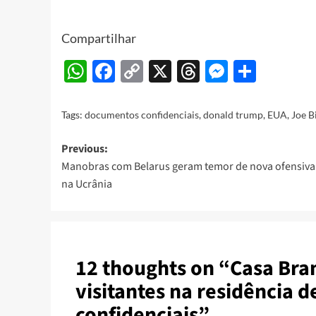
Compartilhar
WhatsApp
Facebook
Copy
X
Threads
Messeng
Share
Link
Tags:
documentos confidenciais
,
donald trump
,
EUA
,
Joe B
Post
Previous:
Manobras com Belarus geram temor de nova ofensiva
navigation
na Ucrânia
12 thoughts on “
Casa Bran
visitantes na residência 
confidenciais
”