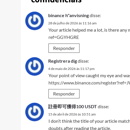
binance h"anvisning
disse:
28 de julho de 2026 às 11:16 am
Your article helped me a lot, is there an
ref=GGYHGRE
Responder
Registrera dig
disse:
4 de maio de 2026 às 11:17 pm
Your point of view caught my eye and was 
https://www.binance.com/register?re
Responder
註冊即可獲得100 USDT
disse:
15 de abril de 2026 às 10:51 am
I don’t think the title of your article mat
doubts after reading the article.