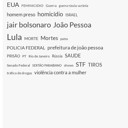
EUA
FEMINICIDIO
Guerra
guerra rússia-ucrânia
homicídio
homem preso
ISRAEL
jair bolsonaro
João Pessoa
Lula
Mortes
MORTE
patos
prefeitura de joão pessoa
POLICIA FEDERAL
SAUDE
PRISÃO
Rússia
PT
Rio de Janeiro
STF
TIROS
Senado Federal
shows
SERTÃO PARAIBANO
violência contra a mulher
tráfico de drogas