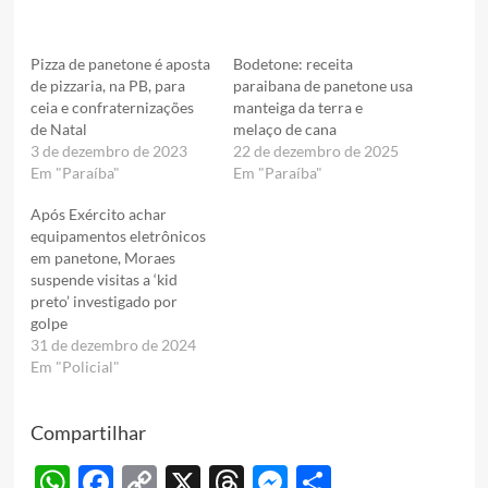
Pizza de panetone é aposta
Bodetone: receita
de pizzaria, na PB, para
paraibana de panetone usa
ceia e confraternizações
manteiga da terra e
de Natal
melaço de cana
3 de dezembro de 2023
22 de dezembro de 2025
Em "Paraíba"
Em "Paraíba"
Após Exército achar
equipamentos eletrônicos
em panetone, Moraes
suspende visitas a ‘kid
preto’ investigado por
golpe
31 de dezembro de 2024
Em "Policial"
Compartilhar
WhatsApp
Facebook
Copy
X
Threads
Messenger
Share