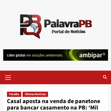
Skip
to
content
Primary
Menu
Paraíba
Últimas Notícias
Casal aposta na venda de panetone
para bancar casamento na PB: ‘Mil