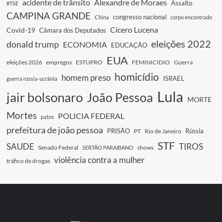
acidente de trânsito
Alexandre de Moraes
Assalto
#TSE
CAMPINA GRANDE
congresso nacional
China
corpo encontrado
Cícero Lucena
Covid-19
Câmara dos Deputados
eleições 2022
donald trump
ECONOMIA
EDUCAÇÃO
EUA
eleições 2026
empregos
ESTUPRO
FEMINICIDIO
Guerra
homicídio
homem preso
ISRAEL
guerra rússia-ucrânia
Lula
jair bolsonaro
João Pessoa
MORTE
Mortes
POLICIA FEDERAL
patos
prefeitura de joão pessoa
PRISÃO
Rússia
PT
Rio de Janeiro
STF
SAUDE
TIROS
Senado Federal
shows
SERTÃO PARAIBANO
violência contra a mulher
tráfico de drogas