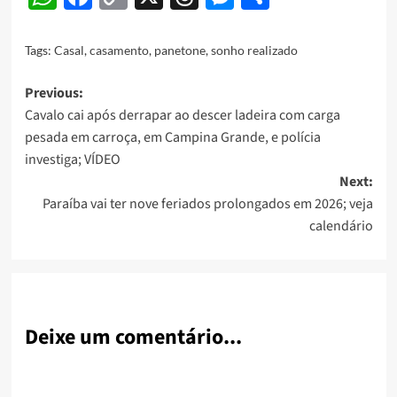
Link
Tags:
Casal
,
casamento
,
panetone
,
sonho realizado
Post
Previous:
Cavalo cai após derrapar ao descer ladeira com carga
navigation
pesada em carroça, em Campina Grande, e polícia
investiga; VÍDEO
Next:
Paraíba vai ter nove feriados prolongados em 2026; veja
calendário
Deixe um comentário...