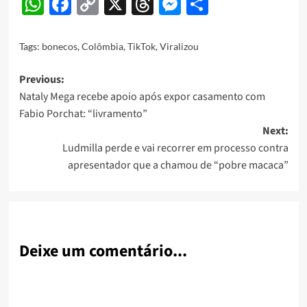
WhatsApp
Facebook
Copy
X
Threads
Messenger
Share
Link
Tags:
bonecos
,
Colômbia
,
TikTok
,
Viralizou
Post
Previous:
Nataly Mega recebe apoio após expor casamento com
navigation
Fabio Porchat: “livramento”
Next:
Ludmilla perde e vai recorrer em processo contra
apresentador que a chamou de “pobre macaca”
Deixe um comentário...