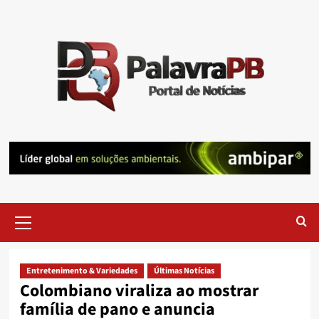
Skip
to
content
Primary
Menu
Entretenimento & Variedades
Últimas Notícias
Colombiano viraliza ao mostrar
família de pano e anuncia