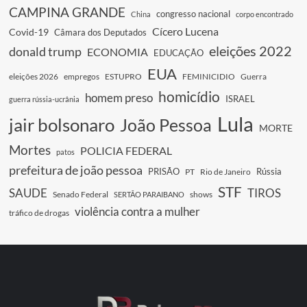
CAMPINA GRANDE
congresso nacional
China
corpo encontrado
Cícero Lucena
Covid-19
Câmara dos Deputados
eleições 2022
donald trump
ECONOMIA
EDUCAÇÃO
EUA
eleições 2026
empregos
ESTUPRO
FEMINICIDIO
Guerra
homicídio
homem preso
ISRAEL
guerra rússia-ucrânia
Lula
jair bolsonaro
João Pessoa
MORTE
Mortes
POLICIA FEDERAL
patos
prefeitura de joão pessoa
PRISÃO
Rússia
PT
Rio de Janeiro
STF
SAUDE
TIROS
Senado Federal
shows
SERTÃO PARAIBANO
violência contra a mulher
tráfico de drogas