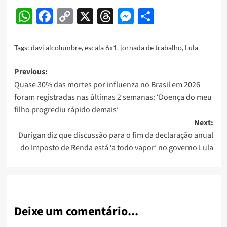
WhatsApp
Facebook
Copy
X
Threads
Messenger
Share
Link
Tags:
davi alcolumbre
,
escala 6x1
,
jornada de trabalho
,
Lula
Post
Previous:
Quase 30% das mortes por influenza no Brasil em 2026
navigation
foram registradas nas últimas 2 semanas: ‘Doença do meu
filho progrediu rápido demais’
Next:
Durigan diz que discussão para o fim da declaração anual
do Imposto de Renda está ‘a todo vapor’ no governo Lula
Deixe um comentário...