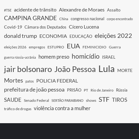
acidente de trânsito
Alexandre de Moraes
Assalto
#TSE
CAMPINA GRANDE
congresso nacional
China
corpo encontrado
Cícero Lucena
Covid-19
Câmara dos Deputados
eleições 2022
donald trump
ECONOMIA
EDUCAÇÃO
EUA
eleições 2026
empregos
ESTUPRO
FEMINICIDIO
Guerra
homicídio
homem preso
ISRAEL
guerra rússia-ucrânia
Lula
jair bolsonaro
João Pessoa
MORTE
Mortes
POLICIA FEDERAL
patos
prefeitura de joão pessoa
PRISÃO
Rússia
PT
Rio de Janeiro
STF
SAUDE
TIROS
Senado Federal
shows
SERTÃO PARAIBANO
violência contra a mulher
tráfico de drogas