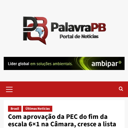
Skip
to
content
Primary
Menu
Brasil
Últimas Notícias
Com aprovação da PEC do fim da
escala 6×1 na Câmara, cresce a lista