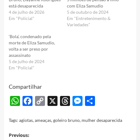
está desaparecida
com Eliza Samudio
4 de julho de 2026
5 de outubro de 2024
Em "Policial"
Em "Entretenimento &
Variedades"
‘Bola’, condenado pela
morte de Eliza Samudio,
volta a ser preso por
assassinato
5 de julho de 2024
Em "Policial"
Compartilhar
WhatsApp
Facebook
Copy
X
Threads
Messenger
Share
Link
Tags:
agiotas
,
ameaças
,
goleiro bruno
,
mulher desaparecida
Post
Previous: