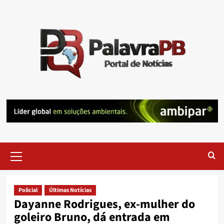
Skip
to
content
Primary
Menu
Policial
Últimas Notícias
Dayanne Rodrigues, ex-mulher do
goleiro Bruno, dá entrada em