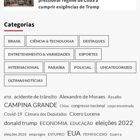
pressionar regime de Cuba a
cumprir exigências de Trump
Categorias
BRASIL
CIÊNCIA & TECNOLOGIA
DESTAQUES
ENTRETENIMENTO & VARIEDADES
ESPORTES
INTERNACIONAL
PARAÍBA
POLICIAL
UNCATEGORIZED
ÚLTIMAS NOTÍCIAS
acidente de trânsito
Alexandre de Moraes
Assalto
#TSE
CAMPINA GRANDE
congresso nacional
China
corpo encontrado
Cícero Lucena
Covid-19
Câmara dos Deputados
eleições 2022
donald trump
ECONOMIA
EDUCAÇÃO
EUA
eleições 2026
empregos
ESTUPRO
FEMINICIDIO
Guerra