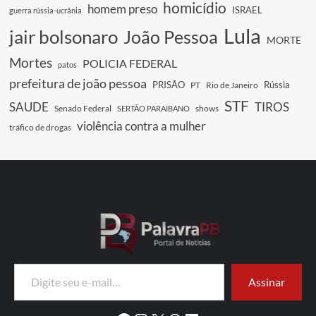
homicídio
homem preso
ISRAEL
guerra rússia-ucrânia
Lula
jair bolsonaro
João Pessoa
MORTE
Mortes
POLICIA FEDERAL
patos
prefeitura de joão pessoa
PRISÃO
Rússia
PT
Rio de Janeiro
STF
SAUDE
TIROS
Senado Federal
shows
SERTÃO PARAIBANO
violência contra a mulher
tráfico de drogas
Digite seu e-mail…
Assinar