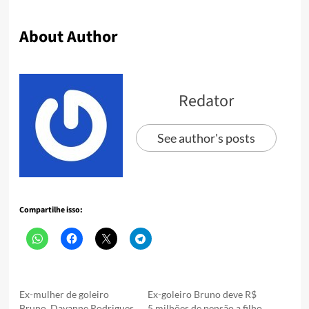
About Author
Redator
See author's posts
Compartilhe isso:
Ex-mulher de goleiro
Ex-goleiro Bruno deve R$
Bruno, Dayanne Rodrigues
5 milhões de pensão a filho