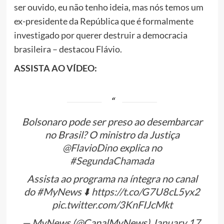
ser ouvido, eu não tenho ideia, mas nós temos um
ex-presidente da República que é formalmente
investigado por querer destruir a democracia
brasileira – destacou Flávio.
ASSISTA AO VÍDEO:
Bolsonaro pode ser preso ao desembarcar
no Brasil? O ministro da Justiça
@FlavioDino
explica no
#SegundaChamada
Assista ao programa na íntegra no canal
do
#MyNews
⬇️
https://t.co/G7U8cL5yx2
pic.twitter.com/3KnFIJcMkt
— MyNews (@CanalMyNews)
January 17,