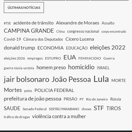
ÚLTIMAS NOTÍCIAS
acidente de trânsito
Alexandre de Moraes
Assalto
#TSE
CAMPINA GRANDE
congresso nacional
China
corpo encontrado
Cícero Lucena
Covid-19
Câmara dos Deputados
eleições 2022
donald trump
ECONOMIA
EDUCAÇÃO
EUA
eleições 2026
empregos
ESTUPRO
FEMINICIDIO
Guerra
homicídio
homem preso
ISRAEL
guerra rússia-ucrânia
Lula
jair bolsonaro
João Pessoa
MORTE
Mortes
POLICIA FEDERAL
patos
prefeitura de joão pessoa
PRISÃO
Rússia
PT
Rio de Janeiro
STF
SAUDE
TIROS
Senado Federal
shows
SERTÃO PARAIBANO
violência contra a mulher
tráfico de drogas