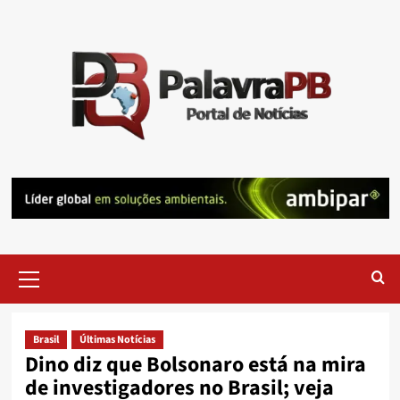
Skip
to
content
Primary
Menu
Brasil
Últimas Notícias
Dino diz que Bolsonaro está na mira
de investigadores no Brasil; veja