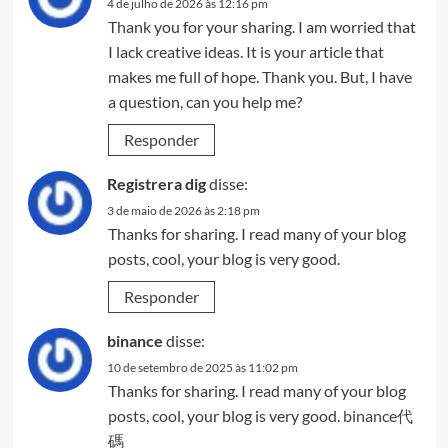
4 de julho de 2026 às 12:16 pm
Thank you for your sharing. I am worried that
I lack creative ideas. It is your article that
makes me full of hope. Thank you. But, I have
a question, can you help me?
Responder
Registrera dig
disse:
3 de maio de 2026 às 2:18 pm
Thanks for sharing. I read many of your blog
posts, cool, your blog is very good.
Responder
binance
disse:
10 de setembro de 2025 às 11:02 pm
Thanks for sharing. I read many of your blog
posts, cool, your blog is very good.
binance代
碼