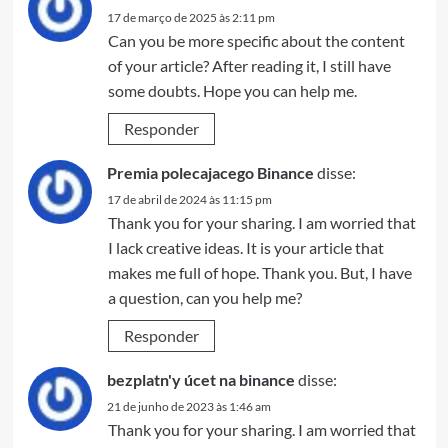
17 de março de 2025 às 2:11 pm
Can you be more specific about the content
of your article? After reading it, I still have
some doubts. Hope you can help me.
Responder
Premia polecajacego Binance
disse:
17 de abril de 2024 às 11:15 pm
Thank you for your sharing. I am worried that
I lack creative ideas. It is your article that
makes me full of hope. Thank you. But, I have
a question, can you help me?
Responder
bezplatn'y úcet na binance
disse:
21 de junho de 2023 às 1:46 am
Thank you for your sharing. I am worried that