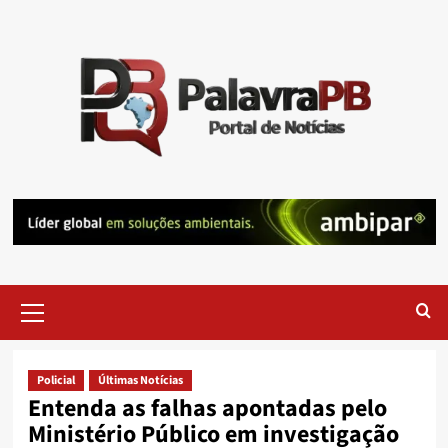
Skip
to
content
Primary
Menu
Policial
Últimas Notícias
Entenda as falhas apontadas pelo
Ministério Público em investigação