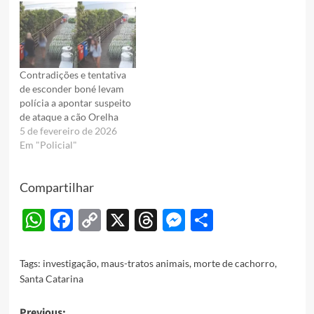
Contradições e tentativa
de esconder boné levam
polícia a apontar suspeito
de ataque a cão Orelha
5 de fevereiro de 2026
Em "Policial"
Compartilhar
WhatsApp
Facebook
Copy
X
Threads
Messenger
Share
Link
Tags:
investigação
,
maus-tratos animais
,
morte de cachorro
,
Santa Catarina
Previous: