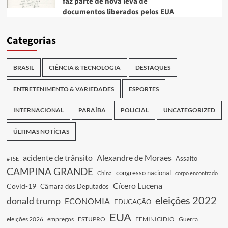
faz parte de nova leva de
documentos liberados pelos EUA
Categorias
BRASIL
CIÊNCIA & TECNOLOGIA
DESTAQUES
ENTRETENIMENTO & VARIEDADES
ESPORTES
INTERNACIONAL
PARAÍBA
POLICIAL
UNCATEGORIZED
ÚLTIMAS NOTÍCIAS
acidente de trânsito
Alexandre de Moraes
Assalto
#TSE
CAMPINA GRANDE
congresso nacional
China
corpo encontrado
Cícero Lucena
Covid-19
Câmara dos Deputados
eleições 2022
donald trump
ECONOMIA
EDUCAÇÃO
EUA
eleições 2026
empregos
ESTUPRO
FEMINICIDIO
Guerra