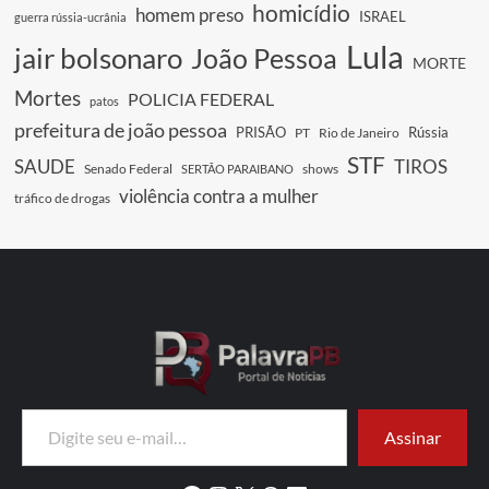
homicídio
homem preso
ISRAEL
guerra rússia-ucrânia
Lula
jair bolsonaro
João Pessoa
MORTE
Mortes
POLICIA FEDERAL
patos
prefeitura de joão pessoa
PRISÃO
Rússia
PT
Rio de Janeiro
STF
SAUDE
TIROS
Senado Federal
shows
SERTÃO PARAIBANO
violência contra a mulher
tráfico de drogas
Digite seu e-mail…
Assinar