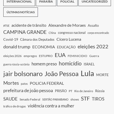
INTERNACIONAL
PARAÍBA
POLICIAL
UNCATEGORIZED
ÚLTIMAS NOTÍCIAS
acidente de trânsito
Alexandre de Moraes
Assalto
#TSE
CAMPINA GRANDE
congresso nacional
China
corpo encontrado
Cícero Lucena
Covid-19
Câmara dos Deputados
eleições 2022
donald trump
ECONOMIA
EDUCAÇÃO
EUA
eleições 2026
empregos
ESTUPRO
FEMINICIDIO
Guerra
homicídio
homem preso
ISRAEL
guerra rússia-ucrânia
Lula
jair bolsonaro
João Pessoa
MORTE
Mortes
POLICIA FEDERAL
patos
prefeitura de joão pessoa
PRISÃO
Rússia
PT
Rio de Janeiro
STF
SAUDE
TIROS
Senado Federal
shows
SERTÃO PARAIBANO
violência contra a mulher
tráfico de drogas