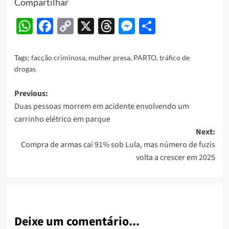
Compartilhar
WhatsApp
Facebook
Copy
X
Threads
Messenger
Share
Link
Tags:
facção criminosa
,
mulher presa
,
PARTO
,
tráfico de
drogas
Post
Previous:
Duas pessoas morrem em acidente envolvendo um
navigation
carrinho elétrico em parque
Next:
Compra de armas cai 91% sob Lula, mas número de fuzis
volta a crescer em 2025
Deixe um comentário...