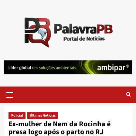
Skip
to
content
Primary
Menu
Policial
Últimas Notícias
Ex-mulher de Nem da Rocinha é
presa logo após o parto no RJ