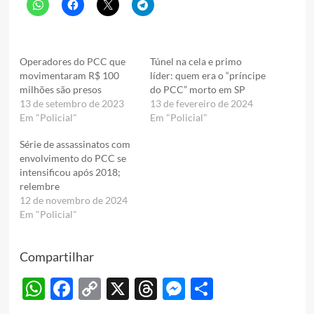
Operadores do PCC que
Túnel na cela e primo
movimentaram R$ 100
líder: quem era o “príncipe
milhões são presos
do PCC” morto em SP
13 de setembro de 2023
13 de fevereiro de 2024
Em "Policial"
Em "Policial"
Série de assassinatos com
envolvimento do PCC se
intensificou após 2018;
relembre
12 de novembro de 2024
Em "Policial"
Compartilhar
WhatsApp
Facebook
Copy
X
Threads
Messenger
Share
Link