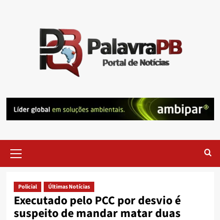
Skip
to
content
Primary
Menu
Policial
Últimas Notícias
Executado pelo PCC por desvio é
suspeito de mandar matar duas