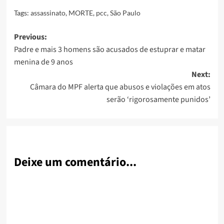
Tags:
assassinato
,
MORTE
,
pcc
,
São Paulo
Post
Previous:
Padre e mais 3 homens são acusados de estuprar e matar
navigation
menina de 9 anos
Next:
Câmara do MPF alerta que abusos e violações em atos
serão ‘rigorosamente punidos’
Deixe um comentário...