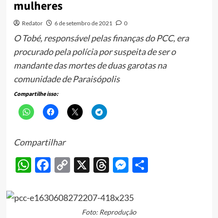
mulheres
Redator
6 de setembro de 2021
0
O Tobé, responsável pelas finanças do PCC, era
procurado pela polícia por suspeita de ser o
mandante das mortes de duas garotas na
comunidade de Paraisópolis
Compartilhe isso:
Compartilhar
WhatsApp
Facebook
Copy
X
Threads
Messenger
Share
Link
Foto: Reprodução