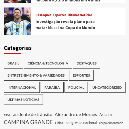
mil para R$ 3,8 milhões em 4 anos
Destaques
Esportes
Últimas Notícias
Investigação revela plano para
matar Messi na Copa do Mundo
Categorias
BRASIL
CIÊNCIA & TECNOLOGIA
DESTAQUES
ENTRETENIMENTO & VARIEDADES
ESPORTES
INTERNACIONAL
PARAÍBA
POLICIAL
UNCATEGORIZED
ÚLTIMAS NOTÍCIAS
acidente de trânsito
Alexandre de Moraes
Assalto
#TSE
CAMPINA GRANDE
congresso nacional
China
corpo encontrado