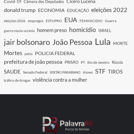
Cícero Lucena
Covid-19
Câmara dos Deputados
eleições 2022
donald trump
ECONOMIA
EDUCAÇÃO
EUA
eleições 2026
empregos
ESTUPRO
FEMINICIDIO
Guerra
homicídio
homem preso
ISRAEL
guerra rússia-ucrânia
Lula
jair bolsonaro
João Pessoa
MORTE
Mortes
POLICIA FEDERAL
patos
prefeitura de joão pessoa
PRISÃO
Rússia
PT
Rio de Janeiro
STF
SAUDE
TIROS
Senado Federal
shows
SERTÃO PARAIBANO
violência contra a mulher
tráfico de drogas