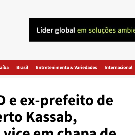
aíba
Brasil
Entretenimento & Variedades
Internacional
 e ex-prefeito de
erto Kassab,
 vice em chapa de