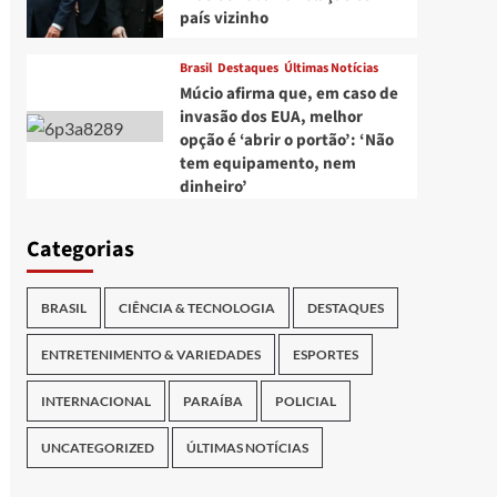
país vizinho
Brasil
Destaques
Últimas Notícias
Múcio afirma que, em caso de
invasão dos EUA, melhor
opção é ‘abrir o portão’: ‘Não
tem equipamento, nem
dinheiro’
Categorias
BRASIL
CIÊNCIA & TECNOLOGIA
DESTAQUES
ENTRETENIMENTO & VARIEDADES
ESPORTES
INTERNACIONAL
PARAÍBA
POLICIAL
UNCATEGORIZED
ÚLTIMAS NOTÍCIAS