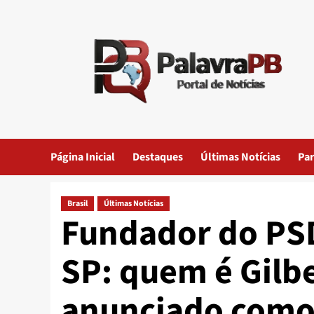
Skip
to
content
Página Inicial
Destaques
Últimas Notícias
Par
Brasil
Últimas Notícias
Fundador do PSD
SP: quem é Gilb
anunciado como