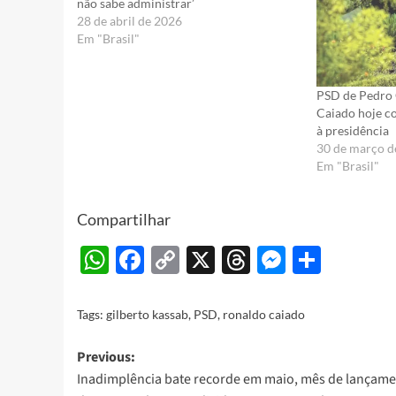
não sabe administrar’
28 de abril de 2026
Em "Brasil"
PSD de Pedro
Caiado hoje c
à presidência
30 de março d
Em "Brasil"
Compartilhar
WhatsApp
Facebook
Copy
X
Threads
Messeng
Share
Link
Tags:
gilberto kassab
,
PSD
,
ronaldo caiado
Post
Previous:
Inadimplência bate recorde em maio, mês de lançam
navigation