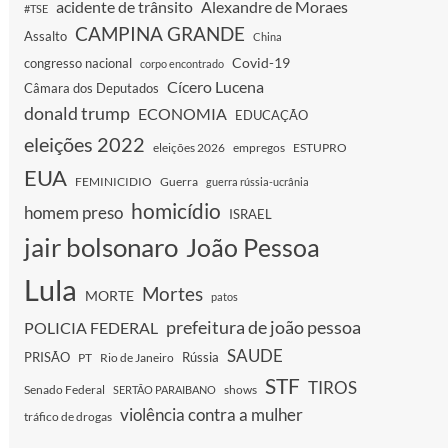
acidente de trânsito
Alexandre de Moraes
#TSE
CAMPINA GRANDE
Assalto
China
Covid-19
congresso nacional
corpo encontrado
Cícero Lucena
Câmara dos Deputados
donald trump
ECONOMIA
EDUCAÇÃO
eleições 2022
eleições 2026
empregos
ESTUPRO
EUA
FEMINICIDIO
Guerra
guerra rússia-ucrânia
homicídio
homem preso
ISRAEL
jair bolsonaro
João Pessoa
Lula
Mortes
MORTE
patos
prefeitura de joão pessoa
POLICIA FEDERAL
SAUDE
PRISÃO
Rússia
PT
Rio de Janeiro
STF
TIROS
Senado Federal
shows
SERTÃO PARAIBANO
violência contra a mulher
tráfico de drogas