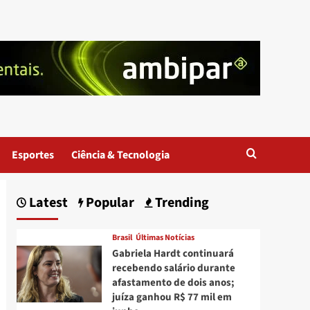
Esportes
Ciência & Tecnologia
Latest
Popular
Trending
Brasil
Últimas Notícias
Gabriela Hardt continuará
recebendo salário durante
afastamento de dois anos;
juíza ganhou R$ 77 mil em