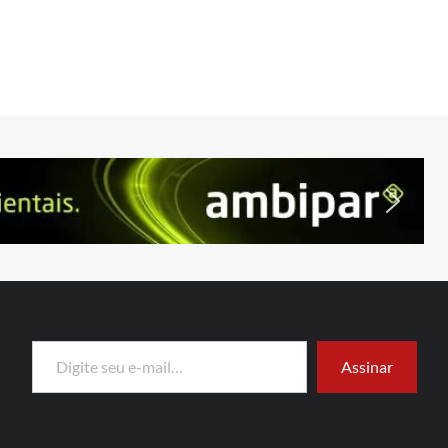
Digite seu e-mail…
Assinar