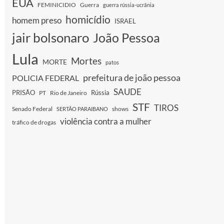
EUA
FEMINICIDIO
Guerra
guerra rússia-ucrânia
homicídio
homem preso
ISRAEL
jair bolsonaro
João Pessoa
Lula
Mortes
MORTE
patos
prefeitura de joão pessoa
POLICIA FEDERAL
SAUDE
PRISÃO
Rússia
PT
Rio de Janeiro
STF
TIROS
Senado Federal
shows
SERTÃO PARAIBANO
violência contra a mulher
tráfico de drogas