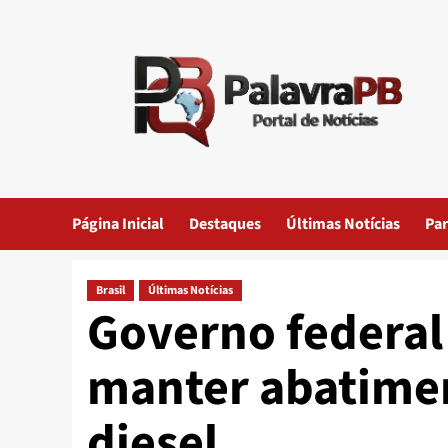
Skip
to
content
Página Inicial
Destaques
Últimas Notícias
Par
Brasil
Últimas Notícias
Governo federal
manter abatimen
diesel