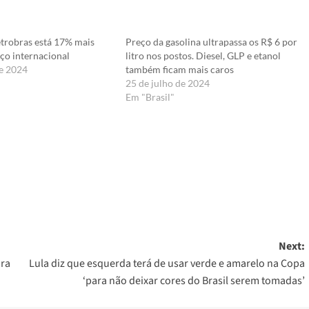
etrobras está 17% mais
Preço da gasolina ultrapassa os R$ 6 por
ço internacional
litro nos postos. Diesel, GLP e etanol
e 2024
também ficam mais caros
25 de julho de 2024
Em "Brasil"
er
Next:
ara
Lula diz que esquerda terá de usar verde e amarelo na Copa
‘para não deixar cores do Brasil serem tomadas’