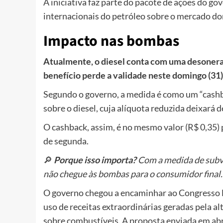
A iniciativa faz parte do pacote de ações do go
internacionais do petróleo sobre o mercado d
Impacto nas bombas
Atualmente, o diesel conta com uma desoneraçã
benefício perde a validade neste domingo (31)
Segundo o governo, a medida é como um “cashba
sobre o diesel, cuja alíquota reduzida deixará 
O cashback, assim, é no mesmo valor (R$ 0,35) p
de segunda.
🔎
Porque isso importa?
Com a medida de subve
não chegue às bombas para o consumidor final.
O governo chegou a encaminhar ao Congresso N
uso de receitas extraordinárias geradas pela a
sobre combustíveis. A proposta enviada em abri