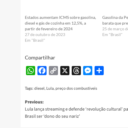
Estados aumentam ICMS sobre gasolina,
Gasolina da P
diesel e gás de cozinha em 12,5%, a
barata que pre
partir de fevereiro de 2024
25 de março d
27 de outubro de 2023
Em "Brasil"
Em "Brasil"
Compartilhar
WhatsApp
Facebook
Copy
X
Threads
Messeng
Share
Link
Tags:
diesel
,
Lula
,
preço dos combustíveis
Post
Previous:
Lula lança streaming e defende ‘revolução cultural’ p
navigation
Brasil ser ‘dono do seu nariz’