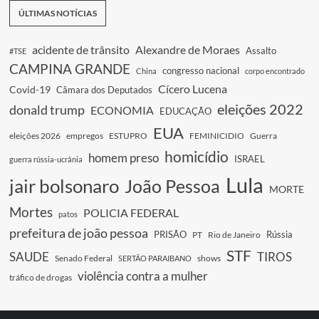
ÚLTIMAS NOTÍCIAS
acidente de trânsito
Alexandre de Moraes
Assalto
#TSE
CAMPINA GRANDE
congresso nacional
China
corpo encontrado
Cícero Lucena
Covid-19
Câmara dos Deputados
eleições 2022
donald trump
ECONOMIA
EDUCAÇÃO
EUA
eleições 2026
empregos
ESTUPRO
FEMINICIDIO
Guerra
homicídio
homem preso
ISRAEL
guerra rússia-ucrânia
Lula
jair bolsonaro
João Pessoa
MORTE
Mortes
POLICIA FEDERAL
patos
prefeitura de joão pessoa
PRISÃO
Rússia
PT
Rio de Janeiro
STF
SAUDE
TIROS
Senado Federal
shows
SERTÃO PARAIBANO
violência contra a mulher
tráfico de drogas