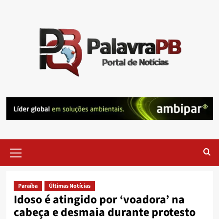
Skip
to
content
Primary
Menu
Paraíba
Últimas Notícias
Idoso é atingido por ‘voadora’ na
cabeça e desmaia durante protesto