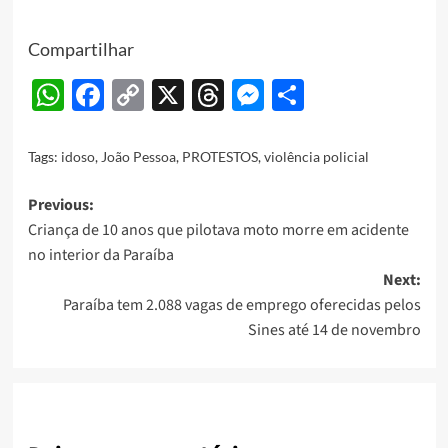
Compartilhar
WhatsApp
Facebook
Copy
X
Threads
Messenger
Share
Link
Tags:
idoso
,
João Pessoa
,
PROTESTOS
,
violência policial
Post
Previous:
Criança de 10 anos que pilotava moto morre em acidente
navigation
no interior da Paraíba
Next:
Paraíba tem 2.088 vagas de emprego oferecidas pelos
Sines até 14 de novembro