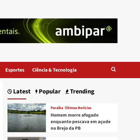
Esportes
Ciência & Tecnologia
Latest
Popular
Trending
Paraíba
Últimas Notícias
Homem morre afogado
enquanto pescava em açude
no Brejo da PB