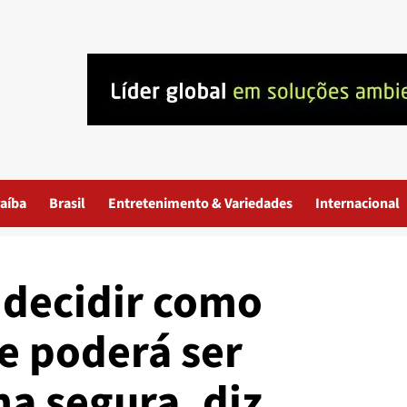
aíba
Brasil
Entretenimento & Variedades
Internacional
 decidir como
e poderá ser
ma segura, diz