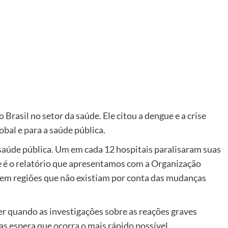
 Brasil no setor da saúde. Ele citou a dengue e a crise
bal e para a saúde pública.
e saúde pública. Um em cada 12 hospitais paralisaram suas
se é o relatório que apresentamos com a Organização
m regiões que não existiam por conta das mudanças
er quando as investigações sobre as reações graves
s espera que ocorra o mais rápido possível.