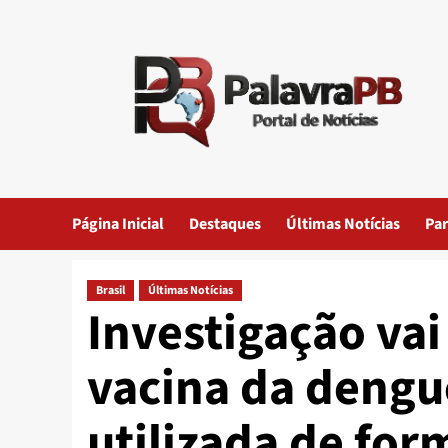
Skip
to
content
Página Inicial
Destaques
Últimas Notícias
Par
Brasil
Últimas Notícias
Investigação vai
vacina da dengu
utilizada de for