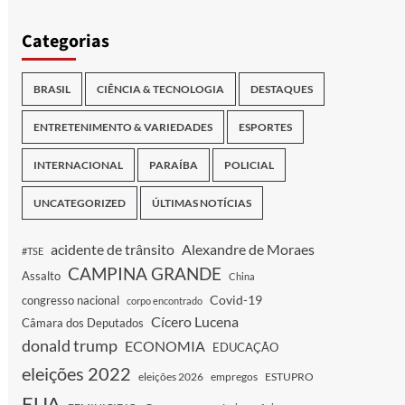
Categorias
BRASIL
CIÊNCIA & TECNOLOGIA
DESTAQUES
ENTRETENIMENTO & VARIEDADES
ESPORTES
INTERNACIONAL
PARAÍBA
POLICIAL
UNCATEGORIZED
ÚLTIMAS NOTÍCIAS
acidente de trânsito
Alexandre de Moraes
#TSE
CAMPINA GRANDE
Assalto
China
Covid-19
congresso nacional
corpo encontrado
Cícero Lucena
Câmara dos Deputados
donald trump
ECONOMIA
EDUCAÇÃO
eleições 2022
eleições 2026
empregos
ESTUPRO
EUA