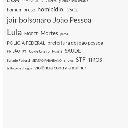
FEMINICIDIO
Guerra
guerra rússia-ucrânia
homicídio
homem preso
ISRAEL
jair bolsonaro
João Pessoa
Lula
Mortes
MORTE
patos
prefeitura de joão pessoa
POLICIA FEDERAL
SAUDE
PRISÃO
Rússia
PT
Rio de Janeiro
STF
TIROS
Senado Federal
shows
SERTÃO PARAIBANO
violência contra a mulher
tráfico de drogas