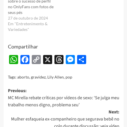
sobre o sucesso de perfil
no OnlyFans com fotos de
seus pés
27 de outubro de 2024
Em "Entretenimento &
Variedades"
Compartilhar
WhatsApp
Facebook
Copy
X
Threads
Messenger
Share
Link
Tags:
aborto
,
gravidez
,
Lily Allen
,
pop
Post
Previous:
MC Mirella rebate críticas por vídeos de sexo: ‘Se julga meu
navigation
trabalho menos digno, problema seu’
Next:
Mulher esfaqueia ex-companheiro que segurava bebê no
colo durante discussão; veja vídeo