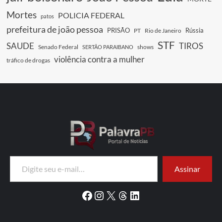
Mortes
POLICIA FEDERAL
patos
prefeitura de joão pessoa
PRISÃO
Rússia
PT
Rio de Janeiro
STF
SAUDE
TIROS
Senado Federal
shows
SERTÃO PARAIBANO
violência contra a mulher
tráfico de drogas
Digite seu e-mail…
Assinar
Facebook
Instagram
X
Threads
LinkedIn