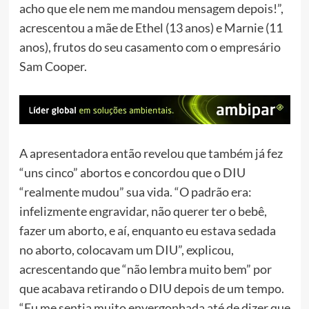
acho que ele nem me mandou mensagem depois!”,
acrescentou a mãe de Ethel (13 anos) e Marnie (11
anos), frutos do seu casamento com o empresário
Sam Cooper.
A apresentadora então revelou que também já fez
“uns cinco” abortos e concordou que o DIU
“realmente mudou” sua vida. “O padrão era:
infelizmente engravidar, não querer ter o bebê,
fazer um aborto, e aí, enquanto eu estava sedada
no aborto, colocavam um DIU”, explicou,
acrescentando que “não lembra muito bem” por
que acabava retirando o DIU depois de um tempo.
“Eu me sentia muito envergonhada até de dizer que