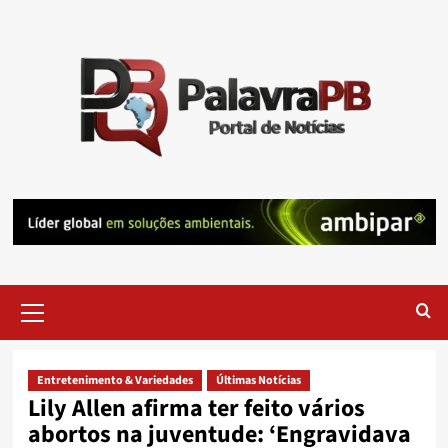
Skip
to
content
Primary
Menu
Entretenimento & Variedades
Últimas Notícias
Lily Allen afirma ter feito vários
abortos na juventude: ‘Engravidava