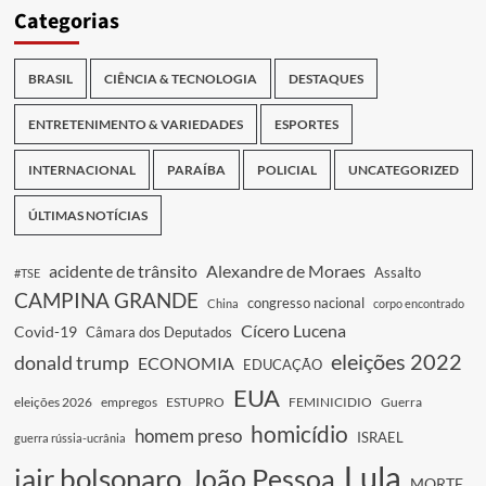
Categorias
BRASIL
CIÊNCIA & TECNOLOGIA
DESTAQUES
ENTRETENIMENTO & VARIEDADES
ESPORTES
INTERNACIONAL
PARAÍBA
POLICIAL
UNCATEGORIZED
ÚLTIMAS NOTÍCIAS
acidente de trânsito
Alexandre de Moraes
Assalto
#TSE
CAMPINA GRANDE
congresso nacional
China
corpo encontrado
Cícero Lucena
Covid-19
Câmara dos Deputados
eleições 2022
donald trump
ECONOMIA
EDUCAÇÃO
EUA
eleições 2026
empregos
ESTUPRO
FEMINICIDIO
Guerra
homicídio
homem preso
ISRAEL
guerra rússia-ucrânia
Lula
jair bolsonaro
João Pessoa
MORTE