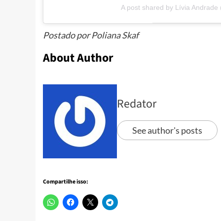
A post shared by Lívia Andrade 
Postado por Poliana Skaf
About Author
Redator
See author's posts
Compartilhe isso: