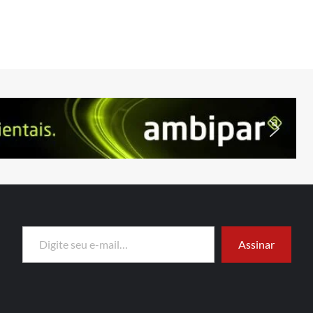
Digite seu e-mail…
Assinar