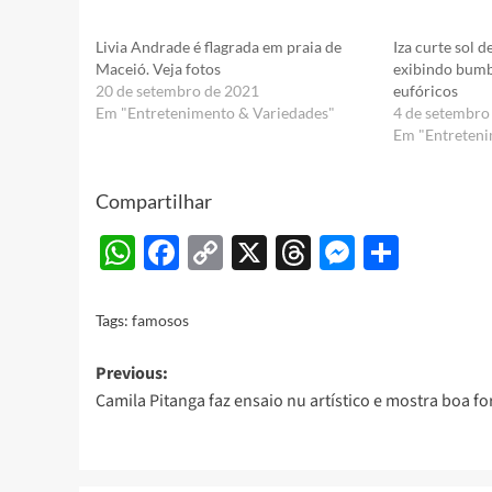
Livia Andrade é flagrada em praia de
Iza curte sol d
Maceió. Veja fotos
exibindo bumb
20 de setembro de 2021
eufóricos
Em "Entretenimento & Variedades"
4 de setembro
Em "Entreteni
Compartilhar
WhatsApp
Facebook
Copy
X
Threads
Messeng
Share
Link
Tags:
famosos
Post
Previous:
Camila Pitanga faz ensaio nu artístico e mostra boa f
navigation