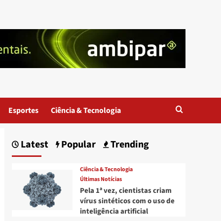
Esportes
Ciência & Tecnologia
Latest
Popular
Trending
Ciência & Tecnologia
Últimas Notícias
Pela 1ª vez, cientistas criam
vírus sintéticos com o uso de
inteligência artificial