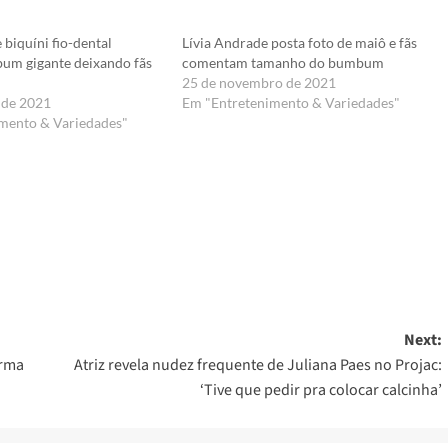
e biquíni fio-dental
Lívia Andrade posta foto de maiô e fãs
um gigante deixando fãs
comentam tamanho do bumbum
25 de novembro de 2021
 de 2021
Em "Entretenimento & Variedades"
mento & Variedades"
er
Next:
orma
Atriz revela nudez frequente de Juliana Paes no Projac:
‘Tive que pedir pra colocar calcinha’