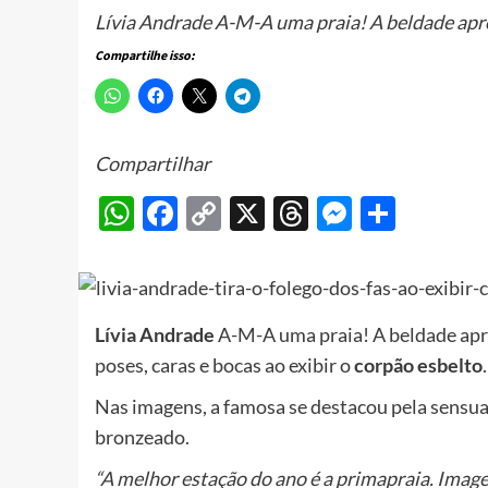
Lívia Andrade A-M-A uma praia! A beldade apro
Compartilhe isso:
Compartilhar
WhatsApp
Facebook
Copy
X
Threads
Messeng
Share
Link
Lívia Andrade
A-M-A uma praia! A beldade apro
poses, caras e bocas ao exibir o
corpão esbelto
.
Nas imagens, a famosa se destacou pela sensu
bronzeado.
“A melhor estação do ano é a primapraia. Imagen