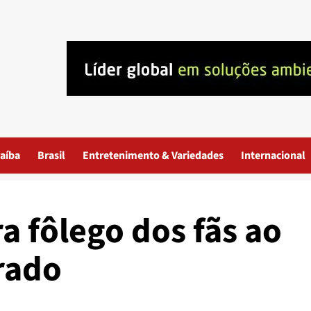
aíba
Brasil
Entretenimento & Variedades
Internacional
ra fôlego dos fãs ao
rado