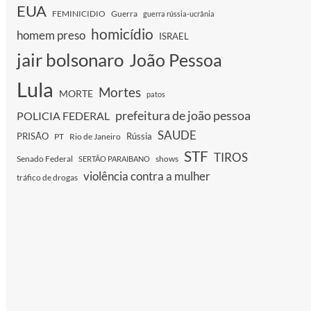
EUA
FEMINICIDIO
Guerra
guerra rússia-ucrânia
homicídio
homem preso
ISRAEL
jair bolsonaro
João Pessoa
Lula
Mortes
MORTE
patos
prefeitura de joão pessoa
POLICIA FEDERAL
SAUDE
PRISÃO
Rússia
PT
Rio de Janeiro
STF
TIROS
Senado Federal
shows
SERTÃO PARAIBANO
violência contra a mulher
tráfico de drogas