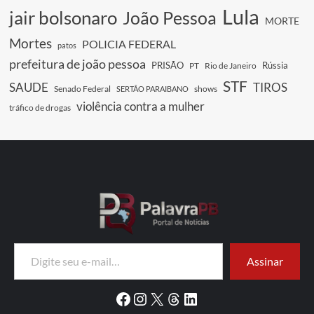
Lula
jair bolsonaro
João Pessoa
MORTE
Mortes
POLICIA FEDERAL
patos
prefeitura de joão pessoa
PRISÃO
Rússia
PT
Rio de Janeiro
STF
SAUDE
TIROS
Senado Federal
shows
SERTÃO PARAIBANO
violência contra a mulher
tráfico de drogas
Digite seu e-mail…
Assinar
Facebook
Instagram
X
Threads
LinkedIn