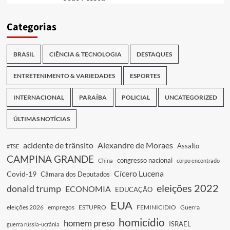
Categorias
BRASIL
CIÊNCIA & TECNOLOGIA
DESTAQUES
ENTRETENIMENTO & VARIEDADES
ESPORTES
INTERNACIONAL
PARAÍBA
POLICIAL
UNCATEGORIZED
ÚLTIMAS NOTÍCIAS
acidente de trânsito
Alexandre de Moraes
Assalto
#TSE
CAMPINA GRANDE
congresso nacional
China
corpo encontrado
Cícero Lucena
Covid-19
Câmara dos Deputados
eleições 2022
donald trump
ECONOMIA
EDUCAÇÃO
EUA
eleições 2026
empregos
ESTUPRO
FEMINICIDIO
Guerra
homicídio
homem preso
ISRAEL
guerra rússia-ucrânia