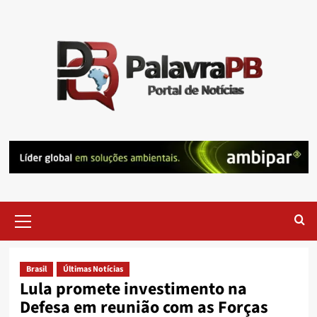
Skip
to
content
Primary
Menu
Brasil
Últimas Notícias
Lula promete investimento na
Defesa em reunião com as Forças