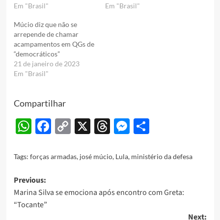
Em "Brasil"
Em "Brasil"
Múcio diz que não se
arrepende de chamar
acampamentos em QGs de
“democráticos”
21 de janeiro de 2023
Em "Brasil"
Compartilhar
WhatsApp
Facebook
Copy
X
Threads
Messenger
Share
Link
Tags:
forças armadas
,
josé múcio
,
Lula
,
ministério da defesa
Post
Previous:
Marina Silva se emociona após encontro com Greta:
navigation
“Tocante”
Next: