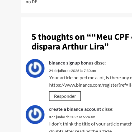
no DF
5 thoughts on “
“Meu CPF é
dispara Arthur Lira
”
binance signup bonus
disse:
24 de julho de 2026 às 7:30 am
Your article helped me a lot, is there an
https://www.binance.com/register?ref=
Responder
create a binance account
disse:
8 de junho de 2025 às 6:24 am
I don’t think the title of your article mat
doubts after reading the article.