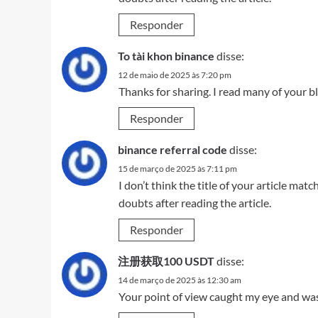
Responder
To tài khon binance
disse:
12 de maio de 2025 às 7:20 pm
Thanks for sharing. I read many of your bl
Responder
binance referral code
disse:
15 de março de 2025 às 7:11 pm
I don’t think the title of your article mat
doubts after reading the article.
Responder
注册获取100 USDT
disse:
14 de março de 2025 às 12:30 am
Your point of view caught my eye and was 