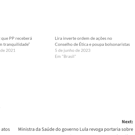
z que PP receberá
Lira inverte ordem de ações no
m tranquilidade”
Conselho de Ética e poupa bolsonaristas
 de 2021
5 de junho de 2023
Em "Brasil"
er
o
Next:
 atos
Ministra da Saúde do governo Lula revoga portaria sobre