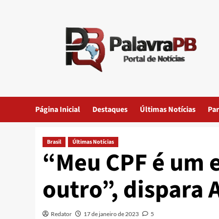
Skip
to
content
Página Inicial
Destaques
Últimas Notícias
Par
Brasil
Últimas Notícias
“Meu CPF é um e
outro”, dispara 
Redator
17 de janeiro de 2023
5