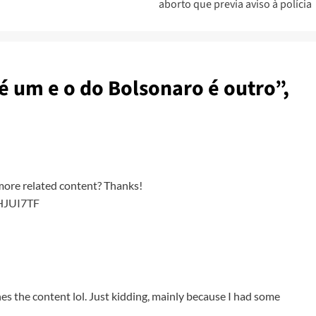
aborto que previa aviso à polícia
 um e o do Bolsonaro é outro”,
y more related content? Thanks!
IHJUI7TF
ches the content lol. Just kidding, mainly because I had some