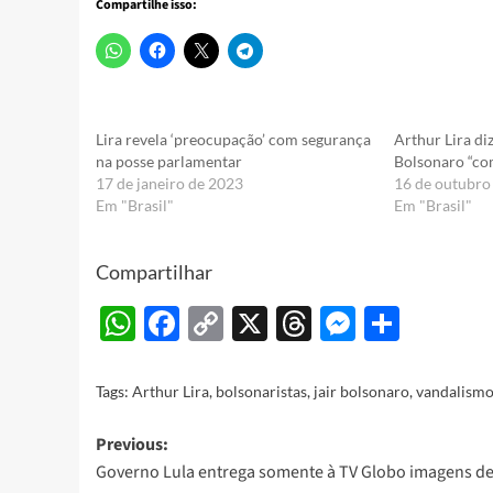
Compartilhe isso:
Lira revela ‘preocupação’ com segurança
Arthur Lira di
na posse parlamentar
Bolsonaro “co
17 de janeiro de 2023
16 de outubro
Em "Brasil"
Em "Brasil"
Compartilhar
WhatsApp
Facebook
Copy
X
Threads
Messeng
Share
Link
Tags:
Arthur Lira
,
bolsonaristas
,
jair bolsonaro
,
vandalism
Post
Previous:
Governo Lula entrega somente à TV Globo imagens de
navigation