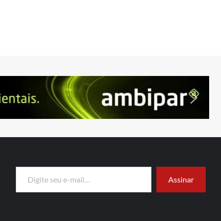
Digite seu e-mail…
Assinar