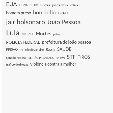
EUA
FEMINICIDIO
Guerra
guerra rússia-ucrânia
homicídio
homem preso
ISRAEL
jair bolsonaro
João Pessoa
Lula
Mortes
MORTE
patos
prefeitura de joão pessoa
POLICIA FEDERAL
SAUDE
PRISÃO
Rússia
PT
Rio de Janeiro
STF
TIROS
Senado Federal
shows
SERTÃO PARAIBANO
violência contra a mulher
tráfico de drogas