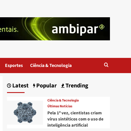
Esportes
Ciência & Tecnologia
Latest
Popular
Trending
Ciência & Tecnologia
Últimas Notícias
Pela 1ª vez, cientistas criam
vírus sintéticos com o uso de
inteligência artificial