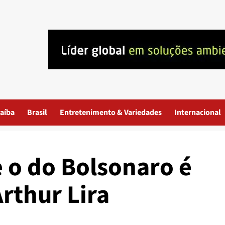
aíba
Brasil
Entretenimento & Variedades
Internacional
 o do Bolsonaro é
Arthur Lira