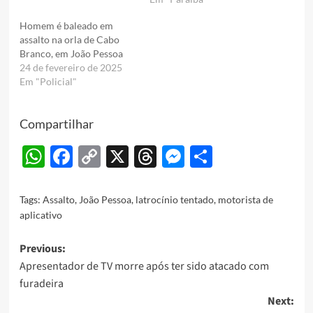
Homem é baleado em
assalto na orla de Cabo
Branco, em João Pessoa
24 de fevereiro de 2025
Em "Policial"
Compartilhar
WhatsApp
Facebook
Copy
X
Threads
Messenger
Share
Link
Tags:
Assalto
,
João Pessoa
,
latrocínio tentado
,
motorista de
aplicativo
Post
Previous:
Apresentador de TV morre após ter sido atacado com
navigation
furadeira
Next: