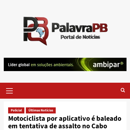
Skip
to
content
Primary
Menu
Policial
Últimas Notícias
Motociclista por aplicativo é baleado
em tentativa de assalto no Cabo