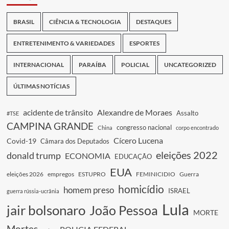
BRASIL
CIÊNCIA & TECNOLOGIA
DESTAQUES
ENTRETENIMENTO & VARIEDADES
ESPORTES
INTERNACIONAL
PARAÍBA
POLICIAL
UNCATEGORIZED
ÚLTIMAS NOTÍCIAS
acidente de trânsito
Alexandre de Moraes
Assalto
#TSE
CAMPINA GRANDE
congresso nacional
China
corpo encontrado
Cícero Lucena
Covid-19
Câmara dos Deputados
eleições 2022
donald trump
ECONOMIA
EDUCAÇÃO
EUA
eleições 2026
empregos
ESTUPRO
FEMINICIDIO
Guerra
homicídio
homem preso
ISRAEL
guerra rússia-ucrânia
Lula
jair bolsonaro
João Pessoa
MORTE
Mortes