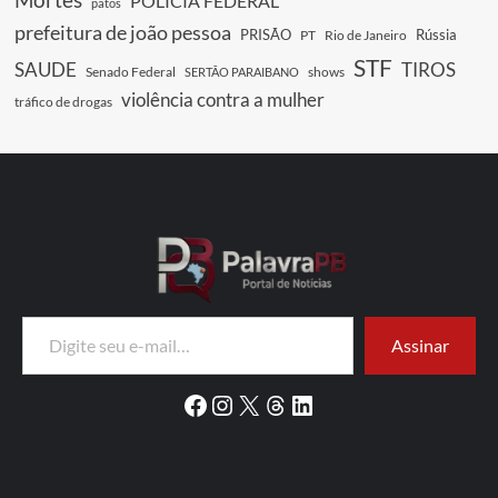
POLICIA FEDERAL
patos
prefeitura de joão pessoa
PRISÃO
Rússia
PT
Rio de Janeiro
STF
SAUDE
TIROS
Senado Federal
shows
SERTÃO PARAIBANO
violência contra a mulher
tráfico de drogas
Digite seu e-mail…
Assinar
Facebook
Instagram
X
Threads
LinkedIn