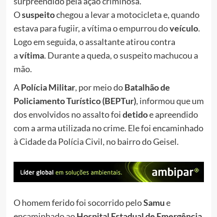
surpreendido pela ação criminosa.
O
suspeito
chegou a levar a motocicleta e, quando
estava para fugiir, a vítima o empurrou do
veículo
.
Logo em seguida, o assaltante atirou contra
a
vítima
. Durante a queda, o suspeito machucou a
mão.
A
Polícia Militar
, por meio do
Batalhão de
Policiamento Turístico (BEPTur)
, informou que um
dos envolvidos no assalto foi
detido
e apreendido
com a arma utilizada no crime. Ele foi encaminhado
à Cidade da Polícia Civil, no bairro do Geisel.
O homem ferido foi socorrido pelo
Samu
e
encaminhado ao
Hospital Estadual de Emergência