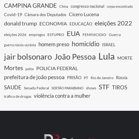
CAMPINA GRANDE
congresso nacional
China
corpo encontrado
Cícero Lucena
Covid-19
Câmara dos Deputados
eleições 2022
donald trump
ECONOMIA
EDUCAÇÃO
EUA
eleições 2026
empregos
ESTUPRO
FEMINICIDIO
Guerra
homicídio
homem preso
ISRAEL
guerra rússia-ucrânia
Lula
jair bolsonaro
João Pessoa
MORTE
Mortes
POLICIA FEDERAL
patos
prefeitura de joão pessoa
PRISÃO
Rússia
PT
Rio de Janeiro
STF
SAUDE
TIROS
Senado Federal
shows
SERTÃO PARAIBANO
violência contra a mulher
tráfico de drogas