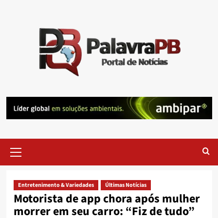
Skip
to
content
Primary
Menu
Entretenimento & Variedades
Últimas Notícias
Motorista de app chora após mulher
morrer em seu carro: “Fiz de tudo”