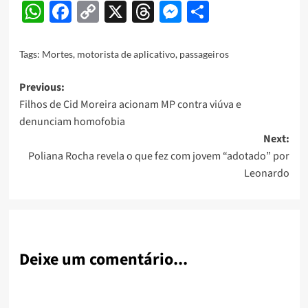
WhatsApp
Facebook
Copy
X
Threads
Messenger
Share
Link
Tags:
Mortes
,
motorista de aplicativo
,
passageiros
Post
Previous:
Filhos de Cid Moreira acionam MP contra viúva e
navigation
denunciam homofobia
Next:
Poliana Rocha revela o que fez com jovem “adotado” por
Leonardo
Deixe um comentário...