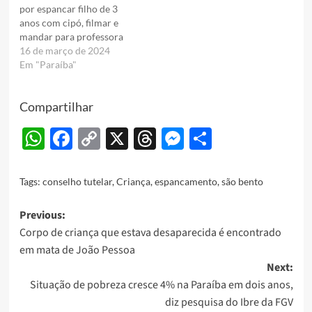
por espancar filho de 3
anos com cipó, filmar e
mandar para professora
16 de março de 2024
Em "Paraíba"
Compartilhar
WhatsApp
Facebook
Copy
X
Threads
Messenger
Share
Link
Tags:
conselho tutelar
,
Criança
,
espancamento
,
são bento
Post
Previous:
Corpo de criança que estava desaparecida é encontrado
navigation
em mata de João Pessoa
Next:
Situação de pobreza cresce 4% na Paraíba em dois anos,
diz pesquisa do Ibre da FGV