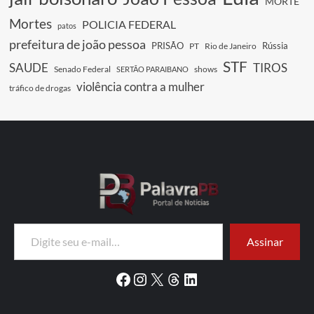
MORTE
Mortes
POLICIA FEDERAL
patos
prefeitura de joão pessoa
PRISÃO
Rússia
PT
Rio de Janeiro
STF
SAUDE
TIROS
Senado Federal
shows
SERTÃO PARAIBANO
violência contra a mulher
tráfico de drogas
Digite seu e-mail…
Assinar
Facebook
Instagram
X
Threads
LinkedIn