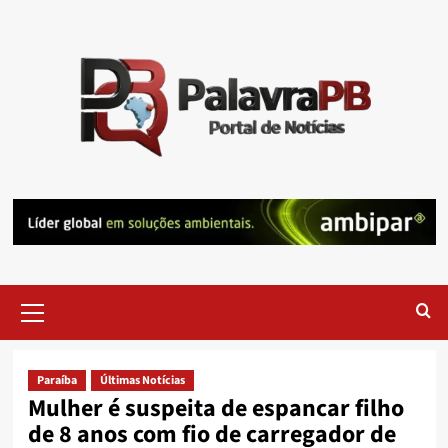
Skip
to
content
Primary
Menu
Paraíba
Últimas Notícias
Mulher é suspeita de espancar filho
de 8 anos com fio de carregador de