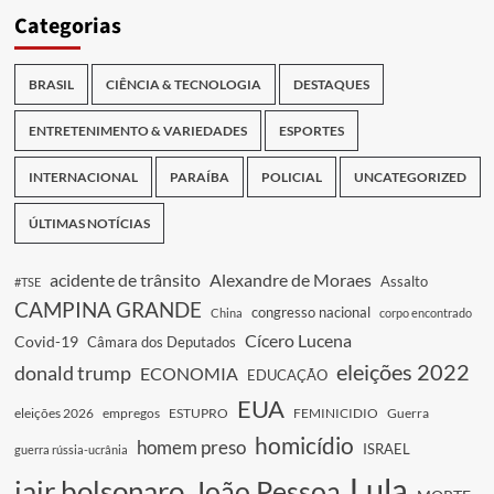
Categorias
BRASIL
CIÊNCIA & TECNOLOGIA
DESTAQUES
ENTRETENIMENTO & VARIEDADES
ESPORTES
INTERNACIONAL
PARAÍBA
POLICIAL
UNCATEGORIZED
ÚLTIMAS NOTÍCIAS
acidente de trânsito
Alexandre de Moraes
Assalto
#TSE
CAMPINA GRANDE
congresso nacional
China
corpo encontrado
Cícero Lucena
Covid-19
Câmara dos Deputados
eleições 2022
donald trump
ECONOMIA
EDUCAÇÃO
EUA
eleições 2026
empregos
ESTUPRO
FEMINICIDIO
Guerra
homicídio
homem preso
ISRAEL
guerra rússia-ucrânia
Lula
jair bolsonaro
João Pessoa