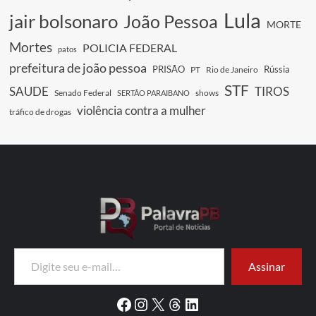
Lula
jair bolsonaro
João Pessoa
MORTE
Mortes
POLICIA FEDERAL
patos
prefeitura de joão pessoa
PRISÃO
Rússia
PT
Rio de Janeiro
STF
SAUDE
TIROS
Senado Federal
shows
SERTÃO PARAIBANO
violência contra a mulher
tráfico de drogas
Digite seu e-mail…
Assinar
Facebook
Instagram
X
Threads
LinkedIn