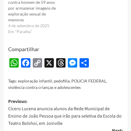
contra homem de 59 anos
por armazenar imagens de
exploração sexual de
menores
4 de setembro de 2025
Em "Paraíba"
Compartilhar
WhatsApp
Facebook
Copy
X
Threads
Messenger
Share
Link
Tags:
exploração infantil
,
pedofilia
,
POLICIA FEDERAL
,
violência contra crianças e adolescentes
Post
Previous:
Cícero Lucena anuncia alunos da Rede Municipal de
navigation
Ensino de João Pessoa que irão para seletiva da Escola do
Teatro Bolshoi, em Joinville
Next: