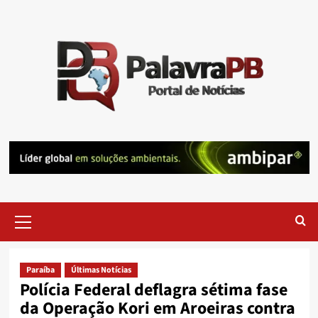
Skip
to
content
Primary
Menu
Paraíba
Últimas Notícias
Polícia Federal deflagra sétima fase
da Operação Kori em Aroeiras contra