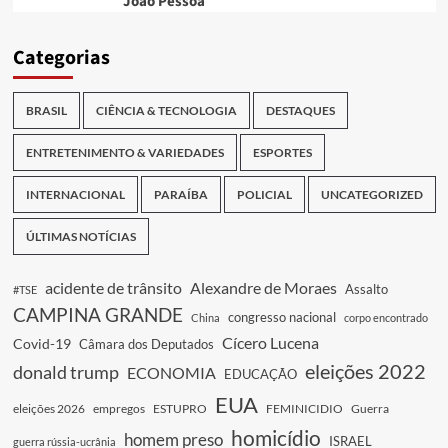
João Pessoa
Categorias
BRASIL
CIÊNCIA & TECNOLOGIA
DESTAQUES
ENTRETENIMENTO & VARIEDADES
ESPORTES
INTERNACIONAL
PARAÍBA
POLICIAL
UNCATEGORIZED
ÚLTIMAS NOTÍCIAS
acidente de trânsito
Alexandre de Moraes
Assalto
#TSE
CAMPINA GRANDE
congresso nacional
China
corpo encontrado
Cícero Lucena
Covid-19
Câmara dos Deputados
eleições 2022
donald trump
ECONOMIA
EDUCAÇÃO
EUA
eleições 2026
empregos
ESTUPRO
FEMINICIDIO
Guerra
homicídio
homem preso
ISRAEL
guerra rússia-ucrânia