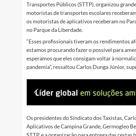
Transportes Públicos (STTP), organizou grandes
motoristas de transportes escolares receberam 
os motoristas de aplicativos receberam no Pa
no Parque da Liberdade.
“Esses profissionais tiveram os rendimentos a
estamos procurando fazer o possível para amen
esperamos que eles consigam voltar à normalid
pandemia”, ressaltou Carlos Dunga Júnior, sup
Os presidentes do Sindicato dos Taxistas, Carl
Aplicativos de Campina Grande, Germogleo Beze
STTP, e a organização para entrega das cestas b