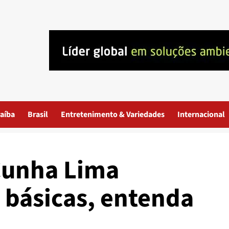
aíba
Brasil
Entretenimento & Variedades
Internacional
Cunha Lima
s básicas, entenda