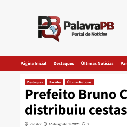
Skip
to
content
Página Inicial
Destaques
Últimas Notícias
Par
Destaques
Paraíba
Últimas Notícias
Prefeito Bruno 
distribuiu cesta
Redator
16 de agosto de 2021
0