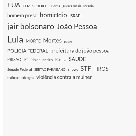
EUA
FEMINICIDIO
Guerra
guerra rússia-ucrânia
homicídio
homem preso
ISRAEL
jair bolsonaro
João Pessoa
Lula
Mortes
MORTE
patos
prefeitura de joão pessoa
POLICIA FEDERAL
SAUDE
PRISÃO
Rússia
PT
Rio de Janeiro
STF
TIROS
Senado Federal
shows
SERTÃO PARAIBANO
violência contra a mulher
tráfico de drogas