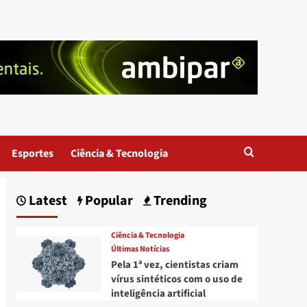
Esportes
Ciência & Tecnologia
Latest
Popular
Trending
Ciência & Tecnologia
Últimas Notícias
Pela 1ª vez, cientistas criam
vírus sintéticos com o uso de
inteligência artificial