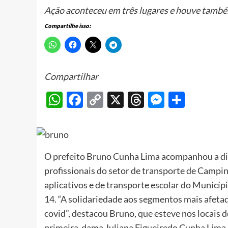
Ação aconteceu em três lugares e houve també
Compartilhe isso:
Compartilhar
WhatsApp
Facebook
Copy
X
Threads
Messeng
Share
Link
O prefeito Bruno Cunha Lima acompanhou a dist
profissionais do setor de transporte de Campin
aplicativos e de transporte escolar do Municí
14. “A solidariedade aos segmentos mais afeta
covid”, destacou Bruno, que esteve nos locais
primeira-dama Juliana Figueiredo Cunha Lima.